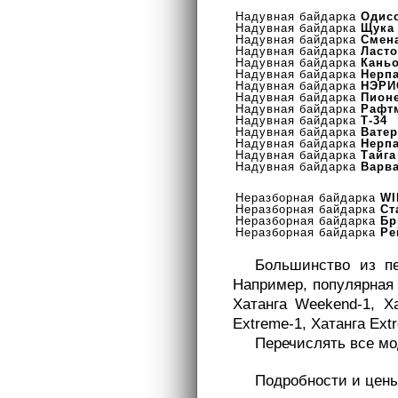
Надувная байдарка
Одис
Надувная байдарка
Щука
Надувная байдарка
Смен
Надувная байдарка
Ласто
Надувная байдарка
Кань
Надувная байдарка
Нерп
Надувная байдарка
НЭРИ
Надувная байдарка
Пион
Надувная байдарка
Рафт
Надувная байдарка
Т-34
Надувная байдарка
Вате
Надувная байдарка
Нерп
Надувная байдарка
Тайга
Надувная байдарка
Варв
Неразборная байдарка
WI
Неразборная байдарка
Ст
Неразборная байдарка
Бр
Неразборная байдарка
Ре
Большинство из пе
Например, популярная 
Хатанга Weekend-1, Ха
Extreme-1, Хатанга Extr
Перечислять все мо
Подробности и цены