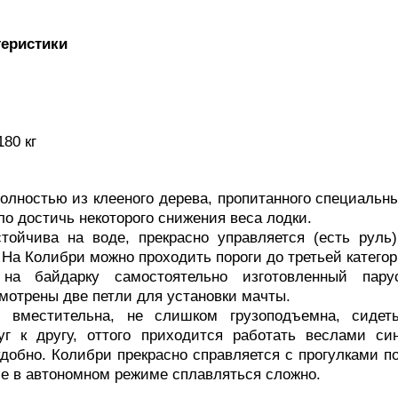
теристики
80 кг
полностью из клееного дерева, пропитанного специал
ло достичь некоторого снижения веса лодки.
тойчива на воде, прекрасно управляется (есть руль)
 На Колибри можно проходить пороги до третьей катего
на байдарку самостоятельно изготовленный пару
мотрены две петли для установки мачты.
 вместительна, не слишком грузоподъемна, сидет
уг к другу, оттого приходится работать веслами си
 удобно. Колибри прекрасно справляется с прогулками п
ше в автономном режиме сплавляться сложно.