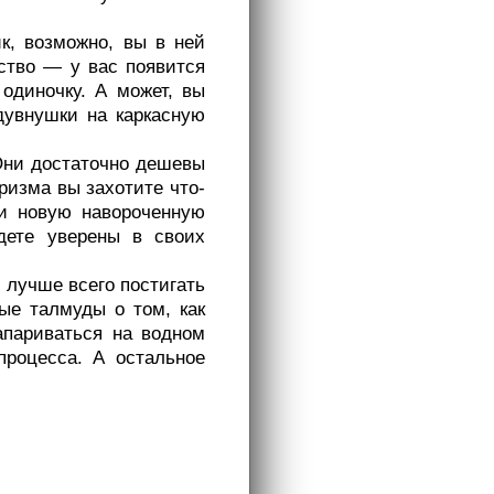
к, возможно, вы в ней
ество — у вас появится
одиночку. А может, вы
дувнушки на каркасную
 Они достаточно дешевы
уризма вы захотите что-
ти новую навороченную
удете уверены в своих
е лучше всего постигать
ые талмуды о том, как
апариваться на водном
процесса. А остальное