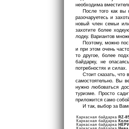
необходима вместитель
После того как вы 
разочаруетесь и захот
новый член семьи или
захотите более ходку
лодку. Вариантов множ
Поэтому, можно пос
и при этом очень часто
то другое, более под
байдарку, не опасаяс
потребностях и силах.
Стоит сказать, что 
самостоятельно. Вы в
нужно любоваться дос
туризме. Просто сади
приложится само собо
И так, выбор за Вам
Каркасная байдарка
RZ-8
Каркасная байдарка
Коли
Каркасная байдарка
НЕР
Каркасная байдарка
Нева