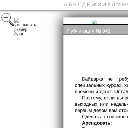
А
Б
В
Г
Д
Е
Ж
З
И
К
Л
М
Н
Публикация № 942
Байдарка не треб
специальных курсах, х
времени и денег. Оста
Поэтому, если вы р
выходных или недельк
первым делом вам стои
Сделать это можно 
Арендовать;