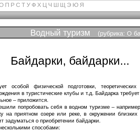
О
П
Р
С
Т
У
Ф
Х
Ц
Ч
Ш
Щ
Э
Ю
Я
Водный туризм
(рубрика: О ба
Байдарки, байдарки...
ует особой физической подготовки, теоретических
ождения в туристические клубы и т.д. Байдарка требует
льное – приложится.
ешили попробовать себя в водном туризме – например
у на приятном озере или реке, в окружении близки
т задуматься о приобретении байдарки.
несколькими способами: