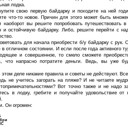
ная лодка.
купите свою первую байдарку и походите на ней годи
ите что-то новое. Причин для этого может быть множ
 наоборот вы решите попробовать путешествовать в 
ю и остойчивую байдарку. Либо, решите перейти с на
ество.
оветовать для начала приобрести б/у байдарку с рук.
 в отличном состоянии. И если после года активного т
ходящее и совершенное, то смело сможете приобрес
ь, что напрасно потратите деньги. Ведь, вы уже б
в этом деле никакие правила и советы не действуют. Вс
едь не учитесь загорать на пляже? И не читаете мудр
топримечательностями? Вот точно также и не надо з
тесь в лодку, гребите и получайте удовольствие от 
й.
и. Он огромен:
5
бри
ИС