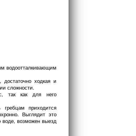
ьным водоотталкивающим
, достаточно ходкая и
рии сложности.
с, так как для него
ь гребцам приходится
нхронно. Выглядит это
о воде, возможен выезд