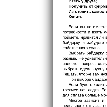
Взять у друга;
Получить от фирм
Изготовить самост
Купить.
Если вы не имеете
потребности и взять л
поймете, нравится ли 
байдарку и забудете 
собственного судна.
Выбрать байдарку с
разные. Не удивитель
является вопрос, «ка
выбрать идеальную ун
Решать, что же вам ну
При выборе байдарки
Если будете ходить
трехместная лодка. Ес
для сплава больше мож
Многое зависит и 
недельного отпуска 