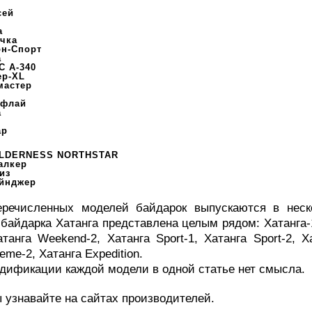
сей
а
чка
он-Спорт
а
С А-340
ер-XL
мастер
рфлай
а
ар
LDERNESS NORTHSTAR
алкер
из
йнджер
речисленных моделей байдарок выпускаются в неск
байдарка Хатанга представлена целым рядом: Хатанга-1,
танга Weekend-2, Хатанга Sport-1, Хатанга Sport-2, Ха
eme-2, Хатанга Expedition.
дификации каждой модели в одной статье нет смысла.
 узнавайте на сайтах производителей.