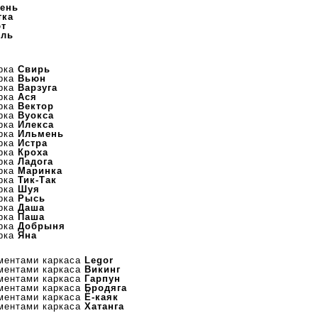
ень
тка
т
ель
арка
Свирь
арка
Вьюн
арка
Варзуга
арка
Ася
арка
Вектор
арка
Вуокса
арка
Илекса
арка
Ильмень
арка
Истра
арка
Кроха
арка
Ладога
арка
Маринка
арка
Тик-Так
арка
Шуя
арка
Рысь
арка
Даша
арка
Паша
арка
Добрыня
арка
Яна
ментами каркаса
Legor
ментами каркаса
Викинг
ментами каркаса
Гарпун
ментами каркаса
Бродяга
ментами каркаса
Ё-каяк
ментами каркаса
Хатанга