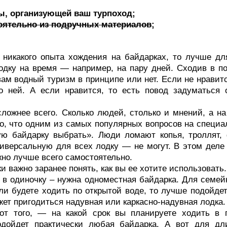
ы, организующей ваш турпоход;
оятельно из подручных материалов
;
 никакого опыта хождения на байдарках, то лучше дл
одку на время — например, на пару дней. Сходив в п
вам водный туризм в принципе или нет. Если не нравит
о ней. А если нравится, то есть повод задуматься 
ложнее всего. Сколько людей, столько и мнений, а на
но, что одним из самых популярных вопросов на специ
кую байдарку выбрать». Люди ломают копья, троллят, 
иверсальную для всех лодку — не могут. В этом деле
жно лучше всего самостоятельно.
 важно заранее понять, как вы ее хотите использовать.
 в одиночку – нужна одноместная байдарка. Для семей
ли будете ходить по открытой воде, то лучше подойдет
ет пригодиться надувная или каркасно-надувная лодка.
от того, — на какой срок вы планируете ходить в
подойдет практически любая байдарка. А вот для дл