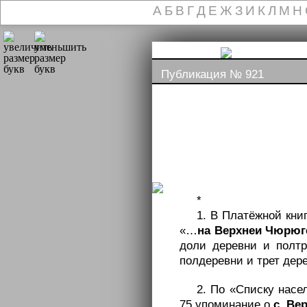
А
Б
В
Г
Д
Е
Ж
З
И
К
Л
М
Н
Публикация № 921
*
1. В Платёжной кни
«…
на Верхнеи Чюрюг
доли деревни и полтр
полдеревни и трет де
2. По «Списку насе
75 упоминание о
с. Ве