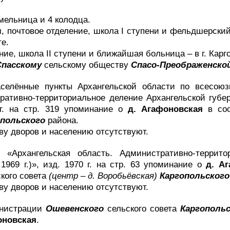
мельница и 4 колодца.
, почтовое отделение, школа I ступени и фельдшерский
те.
ие, школа II ступени и ближайшая больница – в г. Карго
Спасскому
сельскому обществу
Спасо-Преображенско
селённые пункты Архангельской области по всесоюз
ративно-территориальное деление Архангельской губер
 г. на стр. 319 упоминание о
д. Агафоновская
в со
опольского
района.
ву дворов и населению отсутствуют.
 «Архангельская область. Административно-террито
969 г.)», изд. 1970 г. на стр. 63 упоминание о
д. А
кого совета
(центр – д. Воробьёвская)
Каргопольского
ву дворов и населению отсутствуют.
инистрации
Ошевенского
сельского совета
Каргополь
оновская
.