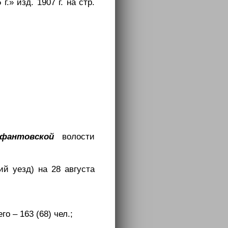
» изд. 1907 г. на стр.
фантовской
волости
ий уезд) на 28 августа
го – 163 (68) чел.;