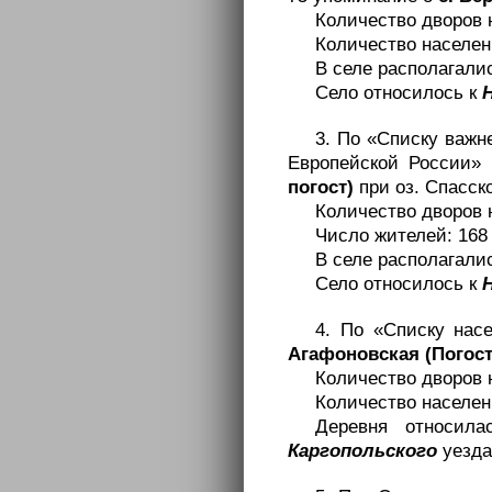
Количество дворов 
Количество населени
В селе располагалис
Село относилось к
3. По «Списку важн
Европейской России» 
погост)
при оз. Спасск
Количество дворов 
Число жителей: 168 
В селе располагалис
Село относилось к
4. По «Списку нас
Агафоновская (Погост
Количество дворов 
Количество населени
Деревня относил
Каргопольского
уезда