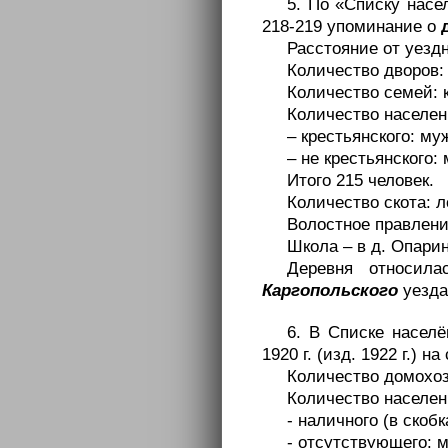
5. По «Списку насел
218-219 упоминание о
Расстояние от уездн
Количество дворов: 
Количество семей: к
Количество населе
– крестьянского: муж
– не крестьянского: 
Итого 215 человек.
Количество скота: л
Волостное правлени
Школа – в д. Опарин
Деревня относил
Каргопольского
уезда
6. В Списке населё
1920 г. (изд. 1922 г.) н
Количество домохоз
Количество населен
- наличного (в скобк
- отсутствующего: м