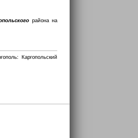
опольского
района на
гополь: Каргопольский