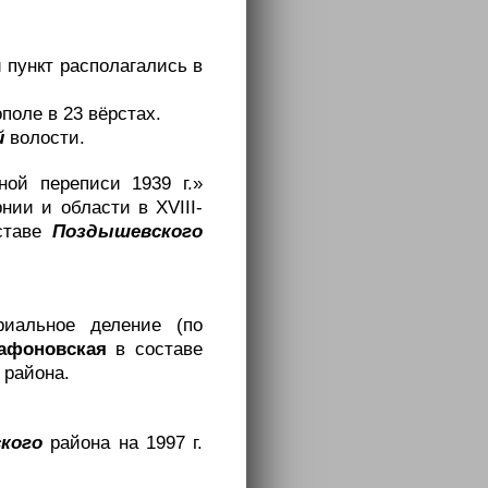
 пункт располагались в
поле в 23 вёрстах.
й
волости.
ной переписи 1939 г.»
нии и области в XVIII-
ставе
Поздышевского
риальное деление (по
гафоновская
в составе
района.
ского
района на 1997 г.