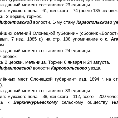
на данный момент составляло: 23 единицы.
я: мужского пола – 61, женского – 74 (всего 135 человек
ь: 2 церкви, торжок.
Нифонтовской
волости, 1-му стану
Каргопольского
уе
ейших селений Олонецкой губернии» (сборник «Волост
вып. 7 изд. 1885 г.) на стр. 108 упоминание о
с. Аг
ом.
на данный момент составляло: 24 единицы.
человек.
ь 2 церкви, мельница. Торжки 6 января и 24 августа.
Нифантовской
волости
Каргопольского
уезда.
елённых мест Олонецкой губернии» изд. 1894 г. на с
)
.
на данный момент составляло: 33 единицы.
я: мужского пола – 88, женского – 112, всего – 200 челов
ась к
Верхнечурьевскому
сельскому обществу
Ни
.