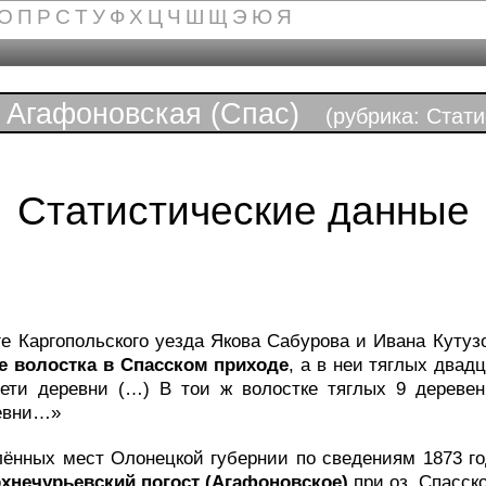
О
П
Р
С
Т
У
Ф
Х
Ц
Ч
Ш
Щ
Э
Ю
Я
Агафоновская (Спас)
(рубрика: Стати
Статистические данные
ге Каргопольского уезда Якова Сабурова и Ивана Кутузо
е волостка в Спасском приходе
, а в неи тяглых двад
ети деревни (…) В тои ж волостке тяглых 9 дереве
ревни…»
лённых мест Олонецкой губернии по сведениям 1873 года
рхнечурьевский погост (Агафоновское)
при оз. Спасск