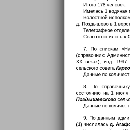
Итого 178 человек.
Имелась 1 водяная 
Волостной исполком
д. Поздышево в 1 верс
Телеграфное отделен
Село относилось к
7. По спискам «На
(справочник: Админист
XX веках), изд. 1997
сельского совета
Карг
Данные по количест
8. По справочнику
состоянию на 1 июля 1
Поздышевского
сельс
Данные по количест
9. По данным адм
(1)
числилась
д. Агаф