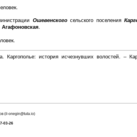
еловек.
министрации
Ошевенского
сельского поселения
Карг
. Агафоновская
.
ловек.
. Каргополье: история исчезнувших волостей. – Кар
в (
il-onegin@tuta.io
)
7-03-26