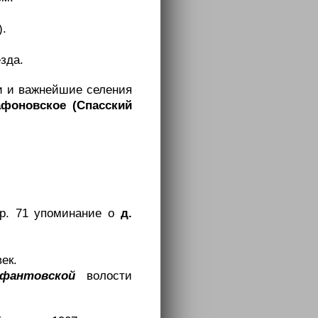
).
зда.
и и важнейшие селения
афоновское (Спасский
тр. 71 упоминание о
д.
ек.
фантовской
волости