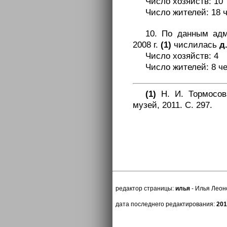
Число хозяйств: 10
Число жителей: 18 ч
10. По данным ад
2008 г.
(1)
числилась
д
Число хозяйств: 4
Число жителей: 8 че
(1)
Н. И. Тормосова
музей, 2011. С. 297.
редактор страницы:
илья
- Илья Леоно
дата последнего редактирования:
201