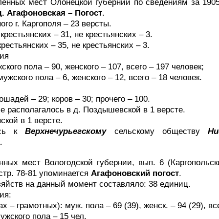
ённых мест Олонецкой губернии по сведениям за 1905 г.
д. Агафоновская – Погост
.
ого г. Каргополя – 23 версты.
крестьянских – 31, не крестьянских – 3.
рестьянских – 35, не крестьянских – 3.
ния
ского пола – 90, женского – 107, всего – 197 человек;
мужского пола – 6, женского – 12, всего – 18 человек.
ошадей – 29; коров – 30; прочего – 100.
е располагалось в д. Поздышевской в 1 версте.
ской в 1 версте.
ась к
Верхнечурьегскому
сельскому обществу
Ни
.
нных мест Вологодской губернии, вып. 6 (Каргопольск
а стр. 78-81 упоминается
Агафоновский погост
.
яйств на данный момент составляло: 38 единиц.
ия:
ах – грамотных): муж. пола – 69 (39), женск. – 94 (29), все
ужского пола – 15 чел.