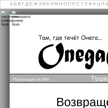
А
Б
В
Г
Д
Е
Ж
З
И
К
Л
М
Н
О
П
Р
С
Т
У
Ф
Х
Ц
Ч
Туши
Публикация № 890
Возвращ