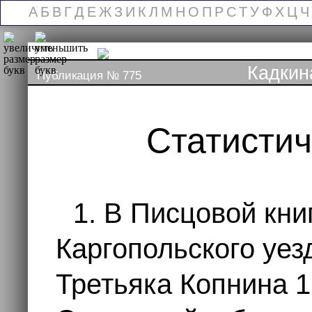
А
Б
В
Г
Д
Е
Ж
З
И
К
Л
М
Н
О
П
Р
С
Т
У
Ф
Х
Ц
Ч
Кадкин
Публикация № 775
Статисти
1. В Писцовой кни
Каргопольского уез
Третьяка Копнина 1