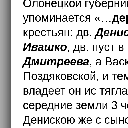
Олонецкой губернии 
упоминается «…
де
крестьян: дв.
Дени
Ивашко
, дв. пуст в
Дмитреева
, а Вас
Поздяковской, и т
владеет он ис тягл
середние земли 3 ч
Денискою же с сыно