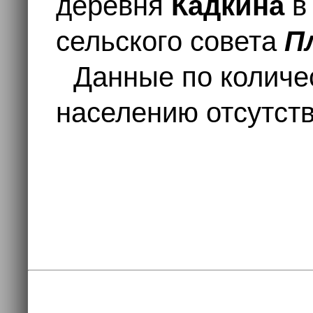
деревня
Кадкина
в
сельского совета
П
Данные по количе
населению отсутств