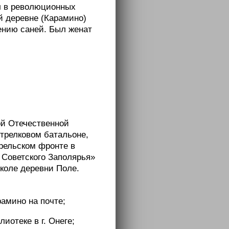
ал в революционных
ой деревне (Карамино)
лению саней. Был женат
кой Отечественной
стрелковом батальоне,
рельском фронте в
у Советского Заполярья»
коле деревни Поле.
амино на почте;
лиотеке в г. Онеге;