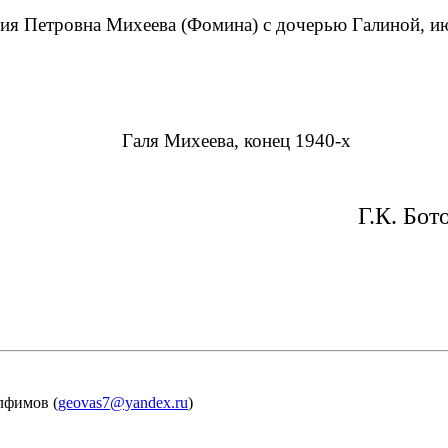
ия Петровна Михеева (Фомина) с дочерью Галиной, и
Галя Михеева, конец 1940-х
Г.К. Бот
лфимов (
geovas7@yandex.ru
)