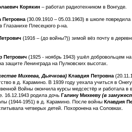
колаевич Корякин
– работал радиотехником в Вонгуде.
 Петровна
(30.09.1910 – 05.03.1963) в школе повредила
в Глазанихе Плесецкого р-на.
Петрович
(1916 – (до войны?)) зимой вёз почту в дерев
 Петрович
(1925 - ноябрь 1943) ушёл добровольцем на 
на защите Ленинграда на Пулковских высотах.
жестве Михеева, Дьячкова)
Клавдия Петровна
(20.11.
ство в д. Карамино. В 1939 году уехала учиться в Онег
венной Войны окончила курсы медсестёр и работала в 
е. 16.12.1943 родила дочь
Галину Михееву
(в замужес
олы (1944-1951) в д. Карамино. После войны
Клавдия П
оспитывала четверых детей. Похоронена на Соловках.