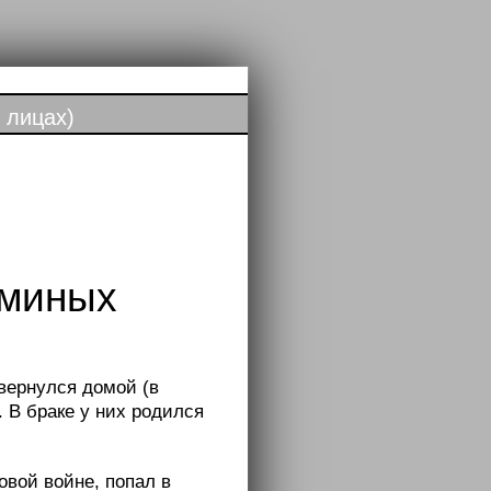
 лицах)
оминых
 вернулся домой (в
р. В браке у них родился
овой войне, попал в