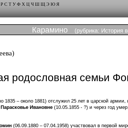
Р
С
Т
У
Ф
Х
Ц
Ч
Ш
Щ
Э
Ю
Я
Карамино
(рубрика: История в
еева)
ая родословная семьи Ф
о 1835 – около 1881) отслужил 25 лет в царской армии,
а
Парасковье Ивановне
(10.05.1855 - ?) и через год уме
Фомин
(06.09.1880 – 07.04.1958) участвовал в первой мир