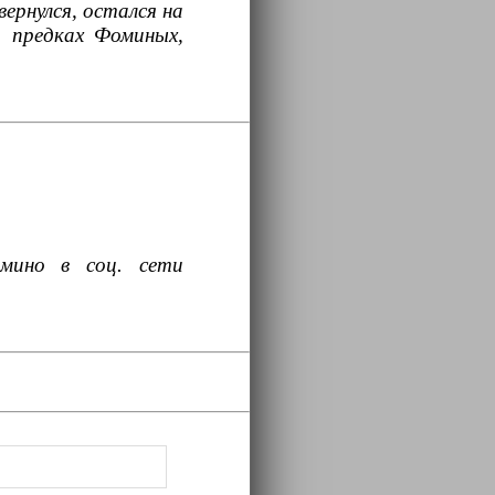
вернулся, остался на
о предках Фоминых,
амино в соц. сети