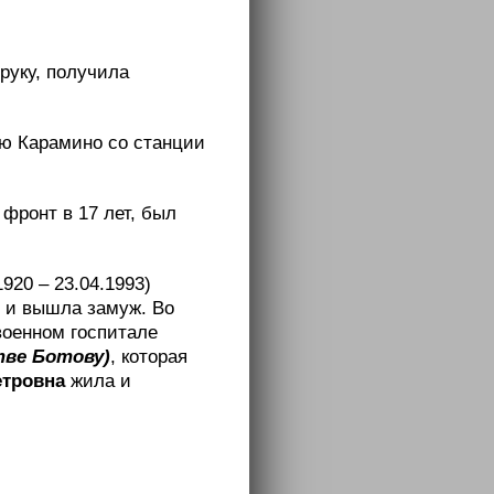
 руку, получила
ню Карамино со станции
фронт в 17 лет, был
1920 – 23.04.1993)
у и вышла замуж. Во
военном госпитале
тве Ботову)
, которая
етровна
жила и