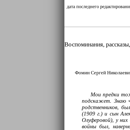
. Кена (37)
дата последнего редактировани
. Кодино (0)
. Кожа (70)
Воспоминания, рассказы,
Фомин Сергей Николаевич
Мои предки тож
подскажет. Знаю ч
родственников, бы
(1909 г.) и сын Ал
Олуферовой), у них
войны был, наверн