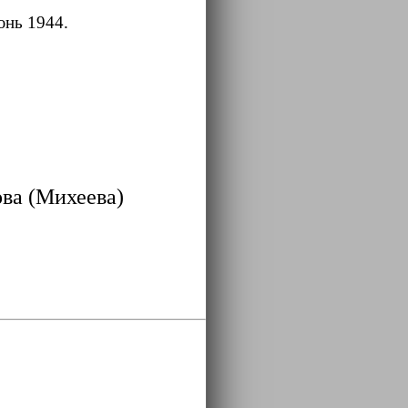
юнь 1944.
ова (Михеева)