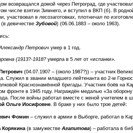
дом возвращался домой через Петроград, где участвов
том числе взятии Зимнего, и вступил в ВКП (б). В родн
ли, участвовал в лесозаготовках, плотничал по изготов
(в девичестве
Зубовой
) (06.06.1883 – около 1963).
ись:
Александр Петрович
умер в 1 год.
ровна (1913?-1918?
умерла в 5 лет от «испанки».
Петрович
(04.07.1907 – (около 1987?)) – участник Вели
да. Служил в звании младшего лейтенанта во 2-м Горно
елковой Краснознамённой бригады. Участник боёв на Ка
ском фронте в 1945 году. Награждён медалью «За оборон
зда. После войны работал вместе с женой учителем в ш
ой Ольге Иосифовне
. В браке у них было трое детей:
аевич Фомин
– служил в армии в Выборге, работал в Кар
а Корякина
(в замужестве
Агапитова
) – работала в биб