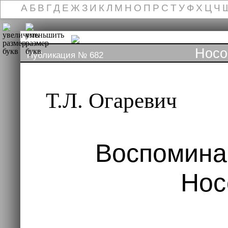
А
Б
В
Г
Д
Е
Ж
З
И
К
Л
М
Н
О
П
Р
С
Т
У
Ф
Х
Ц
Ч
Носо
Публикация № 682
Т.Л. Огаревич
Воспомина
Нос