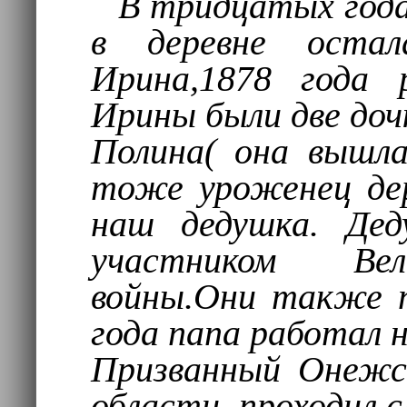
В тридцатых годах
в деревне остал
Ирина,1878 года 
Ирины были две доч
Полина( она вышл
тоже уроженец де
наш дедушка. Де
участником Вел
войны.Они также п
года папа работал н
Призванный Онежс
области, проходил с