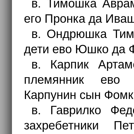
в. Тимошка Авра
его Пронка да Ива
в. Ондрюшка Тим
дети ево Юшко да Ф
в. Карпик Арта
племянник ево
Карпунин сын Фомк
в. Гаврилко Фе
захребетники П