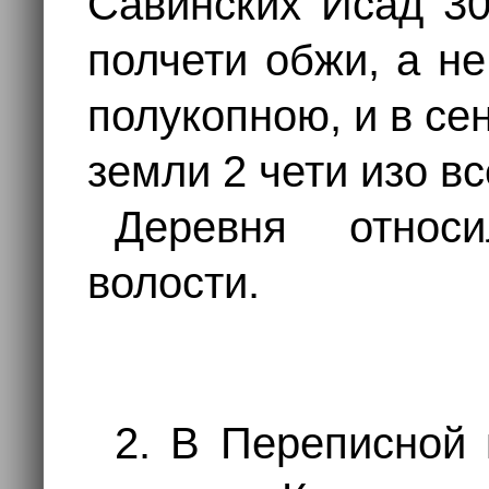
Савинских Исад 30
полчети обжи, а н
полукопною, и в с
земли 2 чети изо в
Деревня отно
волости.
2. В Переписной 