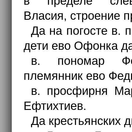
в пределе слев
Власия, строение 
Да на погосте в. 
дети ево Офонка д
в. пономар Ф
племянник ево Фед
в. просфирня Ма
Ефтихтиев.
Да крестьянских д