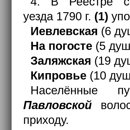
4. В Реестре се
уезда 1790 г.
(1)
упо
Иевлевская
(6 ду
На погосте
(5 душ
Заляжская
(19 ду
Кипровье
(10 душ
Населённые п
Павловской
воло
приходу.