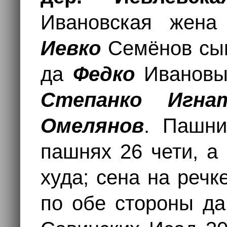
Ивановская жена
Иевко
Семёнов сы
да
Федко
Ивановы
Степанко Игна
Омелянов
. Пашни
пашнях 26 чети, а
худа; сена на реч
по обе стороны да