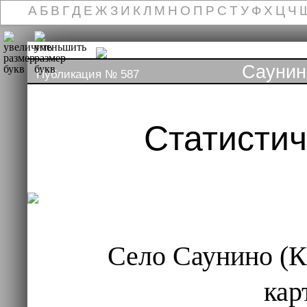
А
Б
В
Г
Д
Е
Ж
З
И
К
Л
М
Н
О
П
Р
С
Т
У
Ф
Х
Ц
Ч
Саунин
Публикация № 587
Статисти
Село Саунино (К
кар