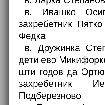
в. Ларка Степано
в. Ивашко Оси
захребетник Пятко
Федка
в. Дружинка Сте
дети ево Микифорк
шти годов да Ортю
захребетник И
Подберезново