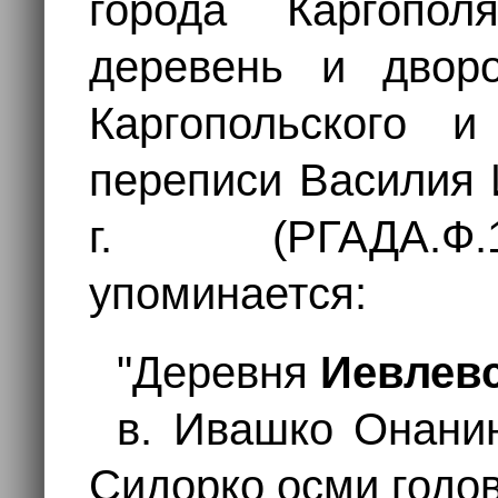
города Каргопол
деревень и двор
Каргопольского и
переписи Василия 
г. (РГАДА.Ф.1209
упоминается:
"Деревня
Иевлев
в. Ивашко Онани
Сидорко осми годо