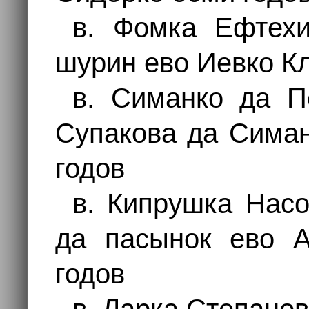
в. Фомка Ефтех
шурин ево Иевко К
в. Симанко да П
Супакова да Симан
годов
в. Кипрушка Нас
да пасынок ево 
годов