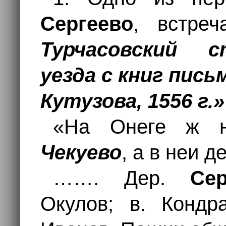
Сергеево
, встре
Турчасовский с
уезда с книг пись
Кутузова, 1556 г.»
«На Онеге ж 
Чекуево
, а в неи д
……. Дер.
Сер
Окулов; в. Кондр