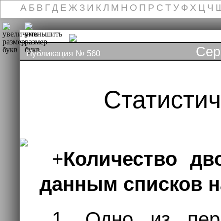
А
Б
В
Г
Д
Е
Ж
З
И
К
Л
М
Н
О
П
Р
С
Т
У
Ф
Х
Ц
Ч
Сер
Публикация № 560
Статисти
+
Количество дв
данным списков н
1. Одно из пер