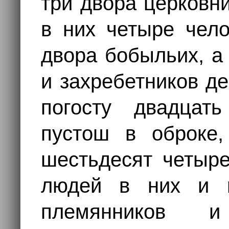
три двора церковн
в них четыре чело
двора бобыльих, а
и захребетников де
погосту двадцат
пустош в оброке
шестьдесят четыре
людей в них и 
племянников и