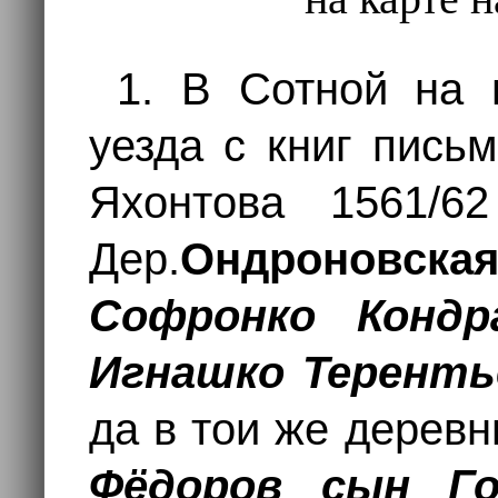
1. В Сотной на 
уезда с книг пись
Яхонтова 1561/6
Дер.
Ондроновска
Софронко Кондр
Игнашко Терент
да в тои же дерев
Фёдоров сын Го