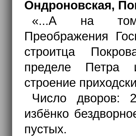
Ондроновская, По
«...А на том
Преображения Гос
строитца Покро
пределе Петра 
строение приходск
Число дворов: 
избёнко бездворно
пустых.