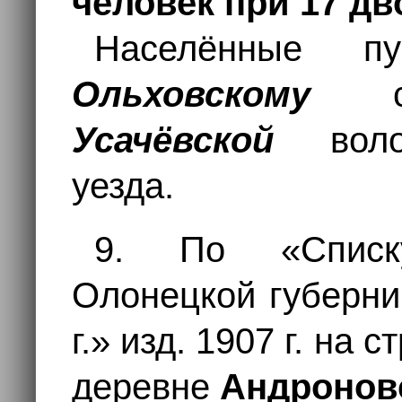
человек при 17 дв
Населённые п
Ольховскому
сел
Усачёвской
вол
уезда.
9. По «Списк
Олонецкой губерни
г.» изд. 1907 г. на 
деревне
Андроновс