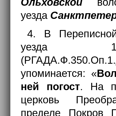
Ольховской
вол
уезда
Санктпетер
4. В Переписной
уезда 17
(РГАДА.Ф.350.Оп.1.
упоминается: «
Вол
ней погост
. На п
церковь Преобр
пределе Покров П