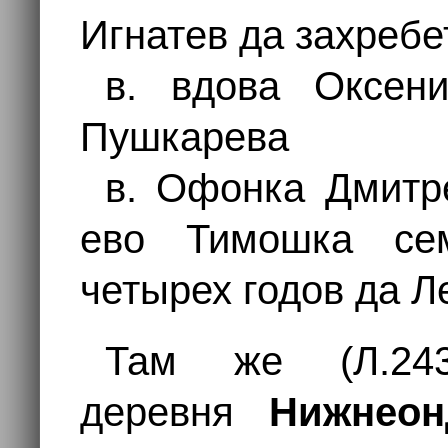
Игнатев да захреб
в. вдова Оксен
Пушкарева
в. Офонка Дмитр
ево Тимошка се
четырех годов да Л
Там же (Л.243о
деревня
Нижнеон