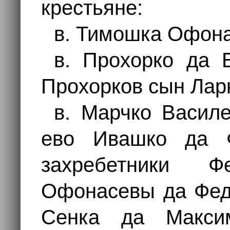
крестьяне:
в. Тимошка Офон
в. Прохорко да
Прохорков сын Лар
в. Марчко Васил
ево Ивашко да 
захребетники 
Офонасевы да Фед
Сенка да Макси