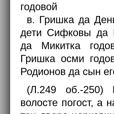
годовой
в. Гришка да Де
дети Сифковы да 
да Микитка годо
Гришка осми годов
Родионов да сын ег
(Л.249 об.-250)
волосте погост, а 