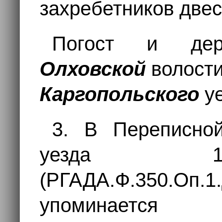
захребетников двес
Погост и дер
Олховской
волост
Каргопольского
уе
3. В Переписной
уезда 17
(РГАДА.Ф.350.Оп.1.
упоминаетс