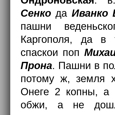
Ондроновская
: 
Сенко
да
Иванко 
пашни веденьс
Каргополя, да в
спаскои поп
Миха
Прона
. Пашни в по
потому ж, земля х
Онеге 2 копны, а 
обжи, а не дош