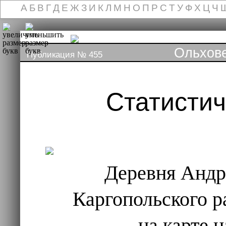
А
Б
В
Г
Д
Е
Ж
З
И
К
Л
М
Н
О
П
Р
С
Т
У
Ф
Х
Ц
Ч
Ольхов
Публикация № 455
Статисти
Деревня Андр
Каргопольского р
на карте н