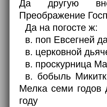
Да другую вно
Преображение Госп
Да на погосте ж:
в. поп Евсегней д
в. церковной дья
в. проскурница М
в. бобыль Микит
Мелка семи годов 
году