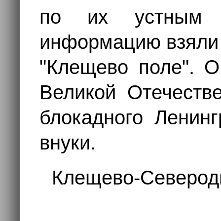
по их устным р
информацию взяли 
"Клещево поле". О
Великой Отечеств
блокадного Ленинг
внуки.
Клещево-Северодв