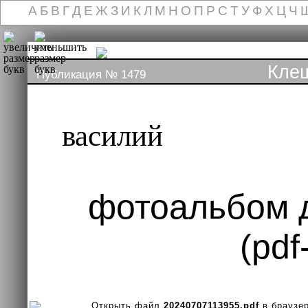
А
Б
В
Г
Д
Е
Ж
З
И
К
Л
М
Н
О
П
Р
С
Т
У
Ф
Х
Ц
Ч
Кле
Публикация № 1479
василий
фотоальбом 
(pdf
Открыть файл
20240707113955.pdf
в браузе