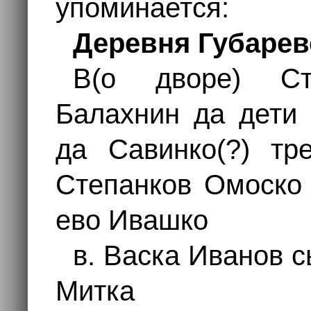
упоминается:
Деревня Губарев
В(о дворе) С
Балахнин да дети
да Савинко(?) тр
Степанков Омоско
ево Ивашко
в. Васка Иванов 
Митка