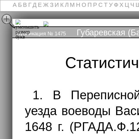
А
Б
В
Г
Д
Е
Ж
З
И
К
Л
М
Н
О
П
Р
С
Т
У
Ф
Х
Ц
Ч
Губаревская (Б
Публикация № 1475
Статисти
1. В Переписной
уезда воеводы Вас
1648 г. (РГАДА.Ф.1