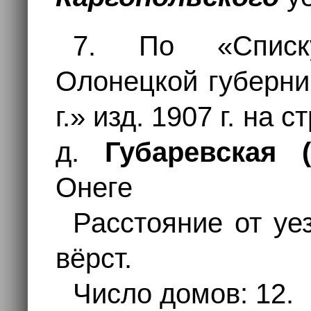
7. По «Списк
Олонецкой губерни
г.» изд. 1907 г. на 
д.
Губаревская (
Онеге
Расстояние от уез
вёрст.
Число домов: 12.