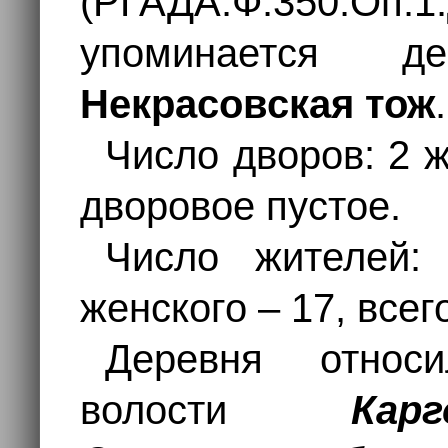
(РГАДА.Ф.350.Оп.1.
упоминается 
Некрасовская тож
.
Число дворов: 2 ж
дворовое пустое.
Число жителей:
женского – 17, всег
Деревня отно
волости
Карг