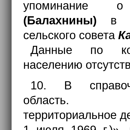
упоминани
(Балахнины)
в с
сельского совета
К
Данные по ко
населению отсутств
10. В справоч
область. Ад
территориальное д
1 июля 1969 г.)», 