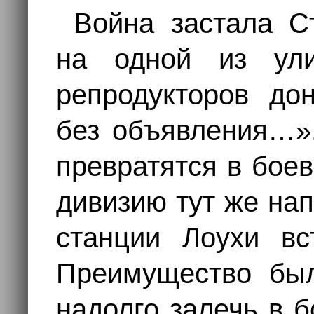
Война застала С
на одной из ули
репродукторов до
без объявления…».
превратятся в бое
дивизию тут же на
станции Лоухи вс
Преимущество был
надолго залечь в б