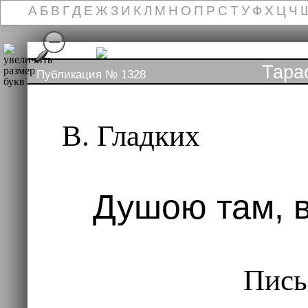
А
Б
В
Г
Д
Е
Ж
З
И
К
Л
М
Н
О
П
Р
С
Т
У
Ф
Х
Ц
Ч
Тара
Публикация № 1328
В. Гладких
Душою там, 
Пись