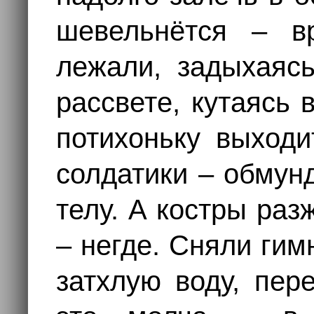
шевельнётся – в
лежали, задыхаясь
рассвете, кутаясь 
потихоньку выходи
солдатики – обмун
телу. А костры раз
– негде. Сняли гим
затхлую воду, пер