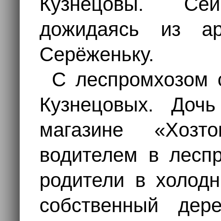
Кузнецовы. Се
дожидаясь из а
Серёженьку.
С леспромхозом 
Кузнецовых. Доч
магазине «Хоз
водителем в леспр
родители в холод
собственный дер