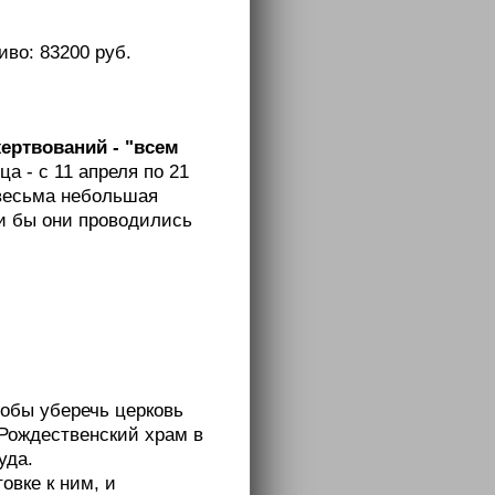
иво: 83200 руб.
ертвований - "всем
а - с 11 апреля по 21
 весьма небольшая
ли бы они проводились
тобы уберечь церковь
 Рождественский храм в
уда.
овке к ним, и