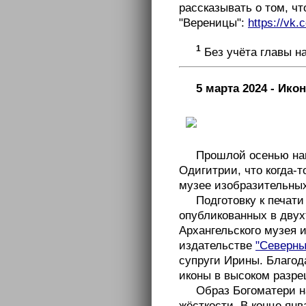
рассказывать о том, чт
"Вереницы":
https://vk
1
Без учёта главы на
5 марта 2024 - Ико
Прошлой осенью наш
Одигитрии, что когда-
музее изобразительных
Подготовку к печат
опубликованных в двух
Архангельского музея 
издательстве
"Северны
супруги Ирины. Благод
иконы в высоком разре
Образ Богоматери н
жёсткости. В конце ян