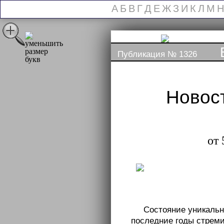
А
Б
В
Г
Д
Е
Ж
З
И
К
Л
М
Н
Публикация № 1326
Новос
от 
Состояние уникальн
последние годы стремит