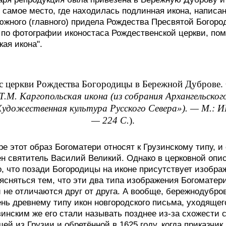
о самое место, где находилась подлинная икона, написа
 южного (главного) придела Рождества Пресвятой Богор
 по фотографии иконостаса Рождественской церкви, поме
ая икона".
с церкви Рождества Богородицы в Бережной Дуброве. 
Т.М. Каргопольская икона (из собрания Архангельског
удожественная культура Русского Севера»). — М.: И
— 224 С.
).
е этот образ Богоматери относят к Грузинскому типу, и 
н святитель Василий Великий. Однако в церковной описи
, что позади Богородицы на иконе присутствует изображ
ясняться тем, что эти два типа изображения Богоматер
и не отличаются друг от друга. А вообще, бережнодубро
ень древнему типу икон новгородского письма, уходящег
зинским же его стали называть позднее из-за схожести 
й из Грузии и обретённой в 1625 году, когда приказчик