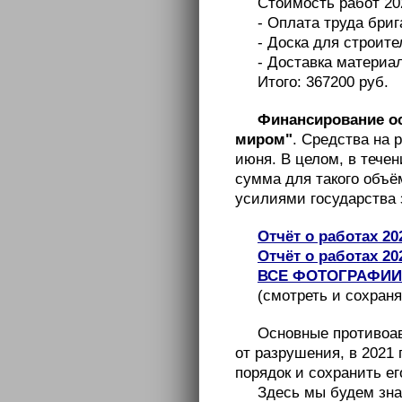
Стоимость работ 202
- Оплата труда бриг
- Доска для строите
- Доставка материал
Итого: 367200 руб.
Финансирование ос
миром"
. Средства на 
июня. В целом, в течен
сумма для такого объём
усилиями государства 
Отчёт о работах 20
Отчёт о работах 20
ВСЕ ФОТОГРАФИИ 
(смотреть и сохран
Основные противоав
от разрушения, в 2021
порядок и сохранить ег
Здесь мы будем зна