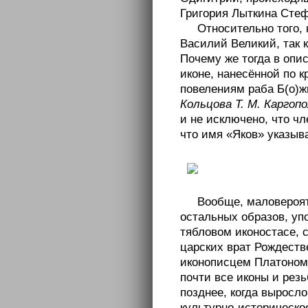
Григория Лыткина Стеф
Относительно того,
Василий Великий, так к
Почему же тогда в опи
иконе, нанесённой по к
повелениям раба Б(о)ж
Кольцова Т. М. Каргопо
и не исключено, что ч
что имя «Яков» указыва
Вообще, маловероятн
остальных образов, уп
тябловом иконостасе, 
царских врат Рождеств
иконописцем Платоном 
почти все иконы и рез
позднее, когда выросл
культурно-историческое