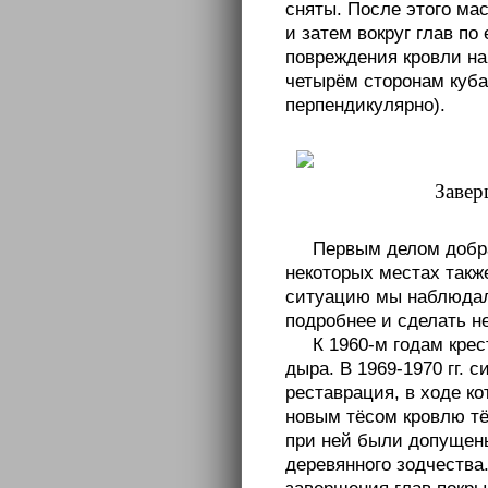
сняты. После этого ма
и затем вокруг глав по
повреждения кровли на
четырём сторонам куба
перпендикулярно).
Завер
Первым делом добра
некоторых местах такж
ситуацию мы наблюдали
подробнее и сделать н
К 1960-м годам кре
дыра. В 1969-1970 гг.
реставрация, в ходе ко
новым тёсом кровлю тё
при ней были допущен
деревянного зодчества.