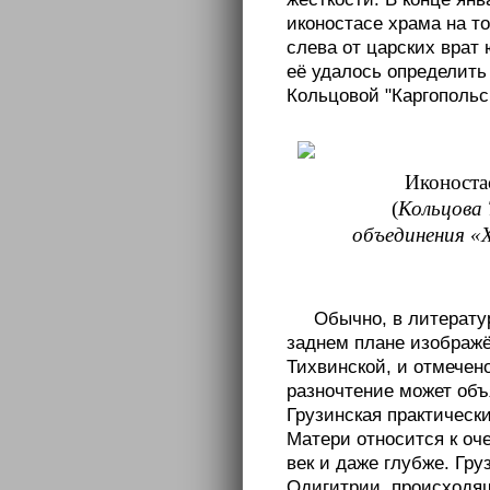
иконостасе храма на т
слева от царских врат
её удалось определить
Кольцовой "Каргопольск
Иконоста
(
Кольцова 
объединения «Х
Обычно, в литератур
заднем плане изображё
Тихвинской, и отмечено
разночтение может объ
Грузинская практическ
Матери относится к оч
век и даже глубже. Гру
Одигитрии, происходяще