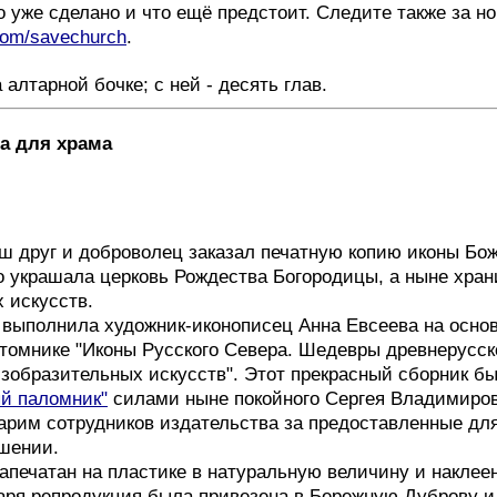
о уже сделано и что ещё предстоит. Следите также за н
.com/savechurch
.
 алтарной бочке; с ней - десять глав.
на для храма
 друг и доброволец заказал печатную копию иконы Бо
то украшала церковь Рождества Богородицы, а ныне хран
 искусств.
и выполнила художник-иконописец Анна Евсеева на осно
томнике "Иконы Русского Севера. Шедевры древнерусс
изобразительных искусств". Этот прекрасный сборник б
й паломник"
силами ныне покойного Сергея Владимиров
арим сотрудников издательства за предоставленные дл
шении.
апечатан на пластике в натуральную величину и наклее
варя репродукция была привезена в Бережную Дуброву и