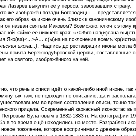
ан Лазарев выкупил её у персов, завоевавших страну.
 кто же изображён позади Богородицы — представляется,
ак его образ на иконе очень близок к каноническому из
си он назван святым Иаковом? Возможно, ключ к этому к
расной кайме её нижнего края: «7035го нап(и)сана бы(сть
ия Яко(ва)<...>А… с(ы)на на поклонение всемъ хр(истиа
льская икона...)
. Надпись до реставрации иконы могла 
лены причта Бережнодубровской церкви, составлявшие о
ет на святого, изображённого на ней.
о, что речь в описи идёт о какой-либо иной иконе, так 
омянутых там, не подходит по описанию, да и располага
существовавшем во время составления описи, точно так
енского придела. Современный каркасный иконостас вы
Петровым Булатовым в 1882-1883 гг. На фотографии 19
ьба в то время ещё находились на месте. Разграблен ик
о новое поколение, которое воспринимало древние образ
 наследие и память о предках, строивших храм, а как т