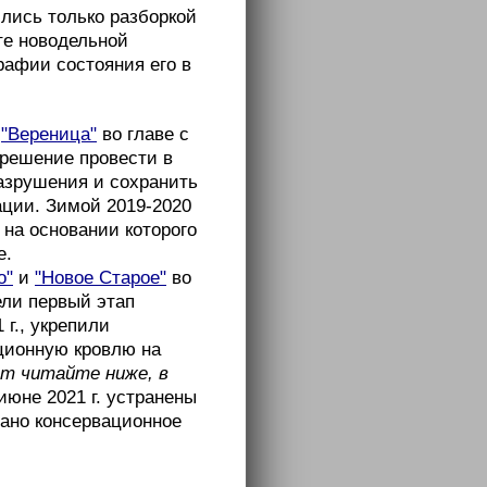
ились только разборкой
те новодельной
рафии состояния его в
я
"Вереница"
во главе с
 решение провести в
разрушения и сохранить
ации. Зимой 2019-2020
 на основании которого
е.
о"
и
"Новое Старое"
во
ли первый этап
г., укрепили
ционную кровлю на
т читайте ниже, в
 июне 2021 г. устранены
елано консервационное