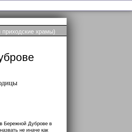
 приходские храмы)
уброве
родицы
 в Бережной Дуброве в
назвать не иначе как