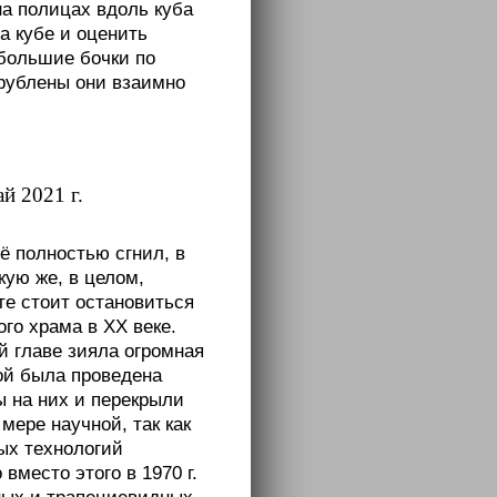
на полицах вдоль куба
на кубе и оценить
ебольшие бочки по
врублены они взаимно
й 2021 г.
ё полностью сгнил, в
кую же, в целом,
е стоит остановиться
го храма в XX веке.
й главе зияла огромная
кой была проведена
ы на них и перекрыли
мере научной, так как
ых технологий
вместо этого в 1970 г.