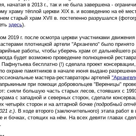
, начатая в 2013 г., так и не была завершена - огранич
ому храму тёплой церкви XIX в. и возведению на её мес
енем старый храм XVII в. постепенно разрушался (фотог
реть
здесь
).
ом 2019 г. после осмотра церкви участниками движени
астерами плотницкой артели "Архангело" было принято
аварийные работы, чтобы уберечь храм от дальнейшего 
 когда будет возможно проведение полноценной реставр
а Пафнутьева бесплатно (!) сделала проект консервации,
по охране памятников в начале июня выдано разрешени
фессиональные мастера-реставраторы артелей
"Архангел
Сапрыкиным при помощи добровольцев "Вереницы" прове
т: сняли большую часть старых лесов, стоявших с 1991 
рама с западной и северных сторон, сделали консерва
ех четырёх сторон и на алтарной бочке
(подробный отчё
21 г.)
. В ходе второго (заключительного) этапа работ в
бе и бочках, стоящих на нём. На всех девяти главах сд
.