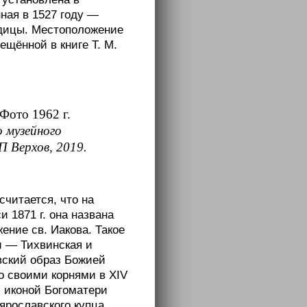
нная в 1527 году —
одицы. Местоположение
щённой в книге Т. М.
Фото 1962 г.
о музейного
П Верхов, 2019.
считается, что на
 1871 г. она названа
ение св. Иакова. Такое
и — Тихвинская и
вский образ Божией
о своими корнями в XIV
с иконой Богоматери
 ярославского купца