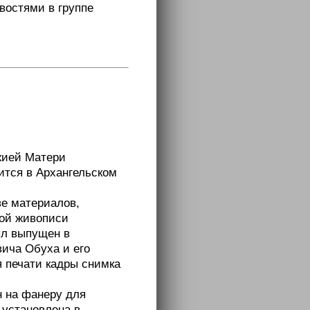
овостями в группе
жией Матери
ится в Архангельском
ве материалов,
кой живописи
ыл выпущен в
ича Обуха и его
я печати кадры снимка
н на фанеру для
 установлена в