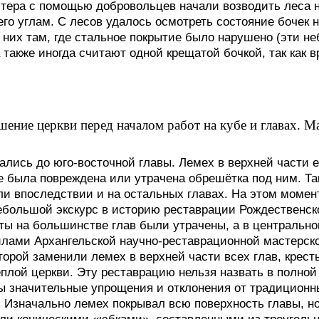
стера с помощью добровольцев начали возводить леса 
 его углам. С лесов удалось осмотреть состояние бочек 
 них там, где стальное покрытие было нарушено (эти н
 также иногда считают одной крещатой бочкой, так как 
шение церкви перед началом работ на кубе и главах. Ма
лись до юго-восточной главы. Лемех в верхней части е
е была повреждена или утрачена обрешётка под ним. Та
 впоследствии и на остальных главах. На этом момент
ебольшой экскурс в историю реставрации Рождественско
сты на большинстве глав были утрачены, а в центрально
 силами Архангельской научно-реставрационной мастерс
торой заменили лемех в верхней части всех глав, крест
плой церкви. Эту реставрацию нельзя назвать в полной 
ы значительные упрощения и отклонения от традиционн
 Изначально лемех покрывал всю поверхность главы, но 