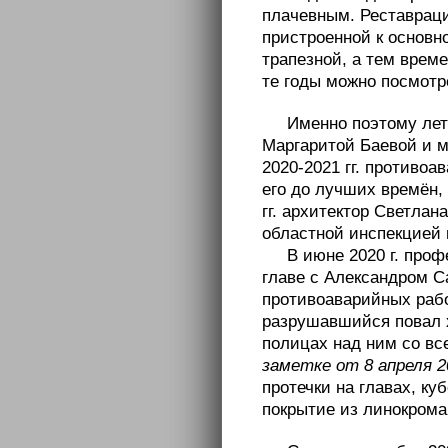
плачевным. Реставрация
пристроенной к основн
трапезной, а тем врем
те годы можно посмот
Именно поэтому лет
Маргаритой Баевой и м
2020-2021 гг. противо
его до лучших времён,
гг. архитектор Светлан
областной инспекцией 
В июне 2020 г. про
главе с Александром 
противоаварийных рабо
разрушавшийся повал х
полицах над ним со вс
заметке от 8 апреля 20
протечки на главах, ку
покрытие из линокрома