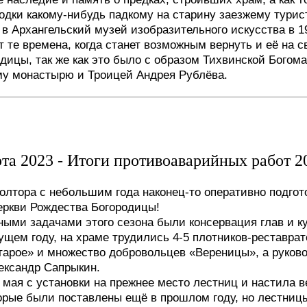
одки какому-нибудь падкому на старину заезжему турис
в Архангельский музей изобразительного искусства в 1
т те времена, когда станет возможным вернуть и её на с
дицы, так же как это было с образом Тихвинской Богом
му монастырю и Троицей Андрея Рублёва.
рта 2023 - Итоги противоаварийных работ 2
полтора с небольшим года наконец-то оперативно подгот
церкви Рождества Богородицы!
ными задачами этого сезона были консервация глав и к
ущем году, на храме трудились 4-5 плотников-реставрат
тарое» и множество добровольцев «Вереницы», а руков
ександр Сапрыкин.
 мая с установки на прежнее место лестниц и настила в
торые были поставлены ещё в прошлом году, но лестниц