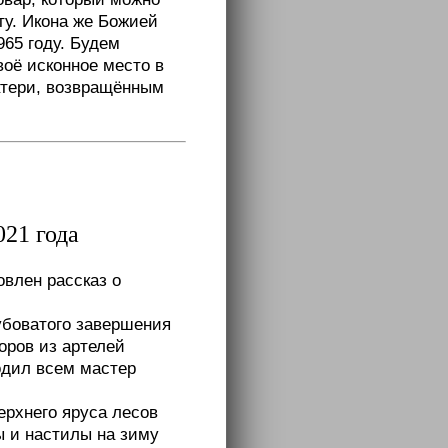
ту. Икона же Божией
965 году. Будем
воё исконное место в
атери, возвращённым
021 года
овлен рассказ о
убоватого завершения
оров из артелей
одил всем мастер
ерхнего яруса лесов
ы и настилы на зиму