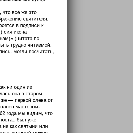
 что всё же это
ображению святителя.
роется в подписи к
) сия икона
нам)» (цитата по
быть трудно читаемой,
пись, могли посчитать,
как ни один из
лась она в старом
 же — первой слева от
полнен мастером-
62 года мы видим, что
оностас был уже
а не как святыни или
овар, который можно