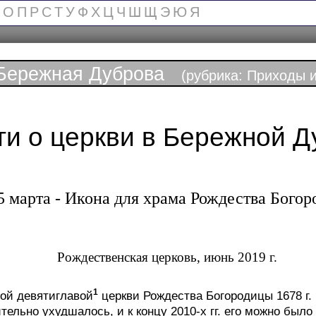
О
П
Р
С
Т
У
Ф
Х
Ц
Ч
Ш
Щ
Э
Ю
Я
Бережная Дуброва
(рубрика: Приходы и
ти о церкви в Бережной Д
5 марта - Икона для храма Рождества Бого
Рождественская церковь, июнь 2019 г.
1
ой девятиглавой
церкви Рождества Богородицы 1678 г.
ельно ухудшалось, и к концу 2010-х гг. его можно было 