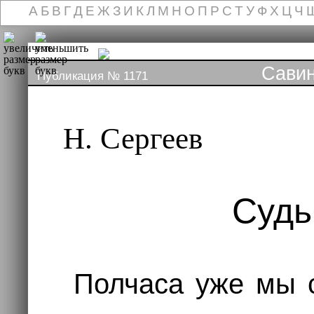
А
Б
В
Г
Д
Е
Ж
З
И
К
Л
М
Н
О
П
Р
С
Т
У
Ф
Х
Ц
Ч
Сави
Публикация № 1171
Н. Сергеев
Судь
Полчаса уже мы 