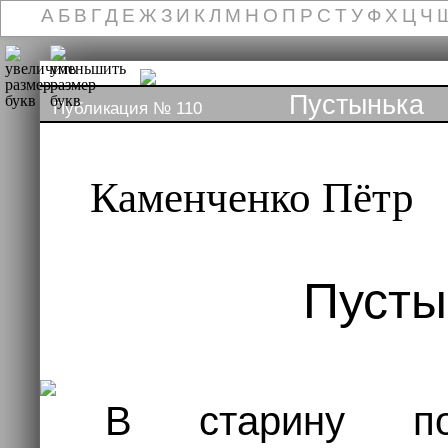
А
Б
В
Г
Д
Е
Ж
З
И
К
Л
М
Н
О
П
Р
С
Т
У
Ф
Х
Ц
Ч
Пустынька
(р
Публикация № 110
Каменченко Пётр
Пусты
В старину по