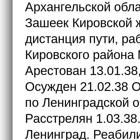
уртяево (1)
Архангельской обла
урятовская (17)
утованга (170)
Зашеек Кировской ж
утькина (2)
утькова (2)
учепалда (15)
дистанция пути, ра
ушерека (48)
ялованга (40)
Кировского района
янда (124)
з. Карбатовское (9)
з. Кармозеро (0)
Арестован 13.01.38,
з. Кенозеро (9)
з. Кожозеро (2)
з. Коргозеро (0)
Осужден 21.02.38 
з. Курусское (0)
. Кена (37)
по Ленинградской 
. Кодино (0)
. Кожа (70)
Расстрелян 1.03.38.
Ленинград. Реабили