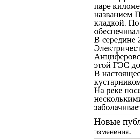
паре киломе
названием П
кладкой. По
обеспечива
В середине 
Электричест
Анциферовск
этой ГЭС до
В настоящее
кустарником
На реке пос
нескольким
заболачивае
Новые публ
изменения.