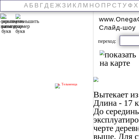
А
Б
В
Г
Д
Е
Ж
З
И
К
Л
М
Н
О
П
Р
С
Т
У
Ф
Х
www.OnegaO
Слайд-шоу
переход:
р. Тельменца
Вытекает из
Длина - 17 
До середины
эксплуатиро
черте дерев
выше. Для с