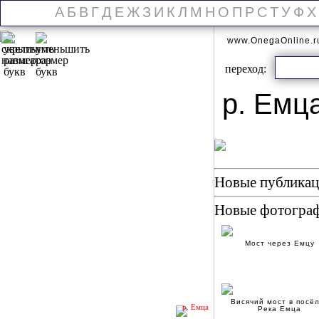
А
Б
В
Г
Д
Е
Ж
З
И
К
Л
М
Н
О
П
Р
С
Т
У
Ф
Х
www.OnegaOnline.
переход:
р. Емц
Новые публикаци
Новые фотогра
Мост через Емцу
Висячий мост в посё
р. Емца
Река Емца