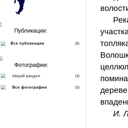
волост
Рек
участ
Публикации:
топляк
Все публикации
(0)
Волош
Фотографии:
целлюл
общий раздел
(3)
помин
Все фотографии
(3)
дереве
впаден
И. Л