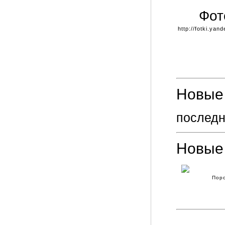
Фот
http://fotki.yan
Новые 
последн
Новые
Пор