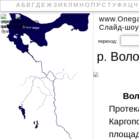
А
Б
В
Г
Д
Е
Ж
З
И
К
Л
М
Н
О
П
Р
С
Т
У
Ф
Х
Ц
Ч
www.Onega
Слайд-шоу
переход:
р. Вол
Во
Проте
Каргоп
площад