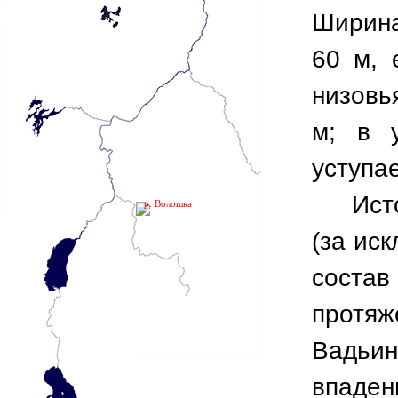
Ширина
60 м, 
низовь
м; в 
уступа
Ист
р. Волошка
(за ис
соста
протя
Вадьин
впаден