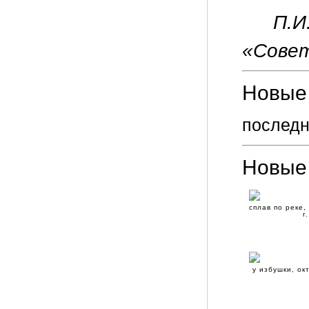
П.И
«Совет
Новые 
последн
Новые
сплав по реке,
г.
у избушки, ок