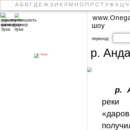
А
Б
В
Г
Д
Е
Ж
З
И
К
Л
М
Н
О
П
Р
С
Т
У
Ф
Х
Ц
Ч
www.Onega
шоу
переход:
р. Анд
р. Анда
р. 
реки 
«даров
получи