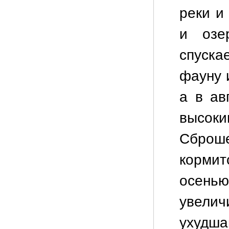
реки и
и озе
спуска
фауну 
а в ав
высо
Сброш
кормит
осенью
увелич
ухудш