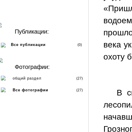
«Приш
водое
прошл
Публикации:
века у
Все публикации
(0)
охоту б
Фотографии:
общий раздел
(27)
Все фотографии
(27)
В с
лесоп
начав
Грозног