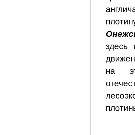
англич
плоти
Онежс
здесь 
движен
на э
отеч
лесоэ
плотин