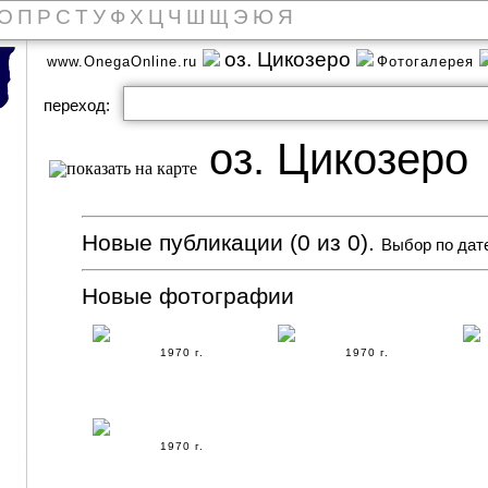
О
П
Р
С
Т
У
Ф
Х
Ц
Ч
Ш
Щ
Э
Ю
Я
оз. Цикозеро
www.OnegaOnline.ru
Фотогалерея
переход:
оз. Цикозеро
Новые публикации (0 из 0).
Выбор по дат
Новые фотографии
1970 г.
1970 г.
1970 г.