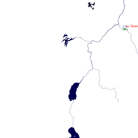
оз. Цик