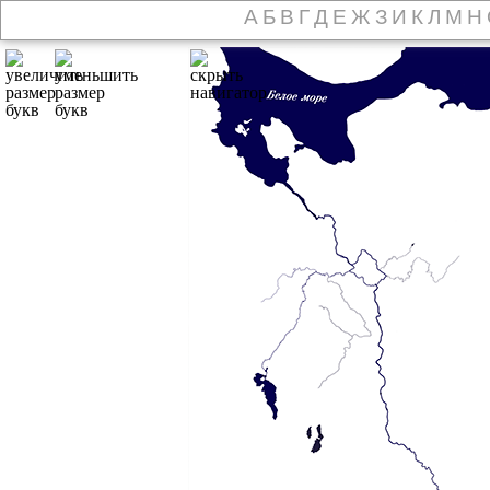
А
Б
В
Г
Д
Е
Ж
З
И
К
Л
М
Н