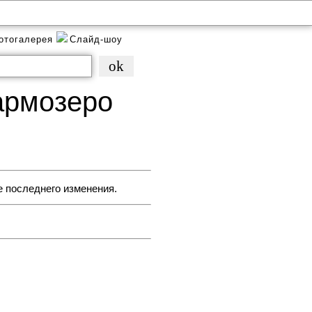
отогалерея
Слайд-шоу
армозеро
е последнего изменения.