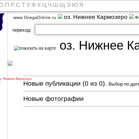
О
П
Р
С
Т
У
Ф
Х
Ц
Ч
Ш
Щ
Э
Ю
Я
оз. Нижнее Кармозеро
www.OnegaOnline.ru
Ф
переход:
оз. Нижнее К
з. Нижнее Кармозеро
Новые публикации (0 из 0).
Выбор по дат
Новые фотографии