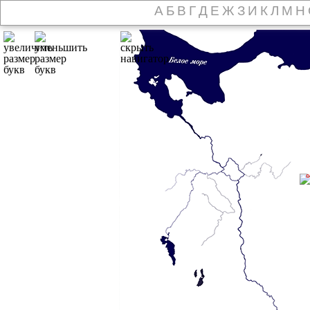
А
Б
В
Г
Д
Е
Ж
З
И
К
Л
М
Н
о