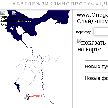
А
Б
В
Г
Д
Е
Ж
З
И
К
Л
М
Н
О
П
Р
С
Т
У
Ф
Х
Ц
Ч
www.Onega
Слайд-шоу
переход:
Новые пуб
Новые ф
оз. Сывтозеро