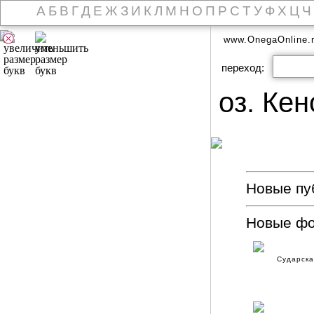
А
Б
В
Г
Д
Е
Ж
З
И
К
Л
М
Н
О
П
Р
С
Т
У
Ф
Х
Ц
Ч
www.OnegaOnline.
переход:
оз. Кен
Новые пуб
Новые ф
Сударска