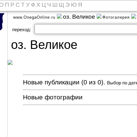
О
П
Р
С
Т
У
Ф
Х
Ц
Ч
Ш
Щ
Э
Ю
Я
оз. Великое
www.OnegaOnline.ru
Фотогалерея
переход:
оз. Великое
Новые публикации (0 из 0).
Выбор по дат
Новые фотографии