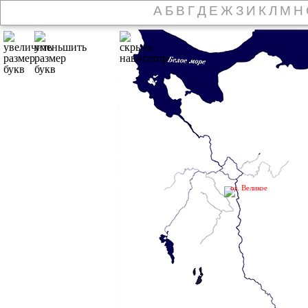
А
Б
В
Г
Д
Е
Ж
З
И
К
Л
М
Н
оз. Великое