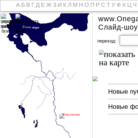
А
Б
В
Г
Д
Е
Ж
З
И
К
Л
М
Н
О
П
Р
С
Т
У
Ф
Х
Ц
Ч
www.Onega
Слайд-шоу
переход:
Новые пуб
Новые ф
Фирсовская