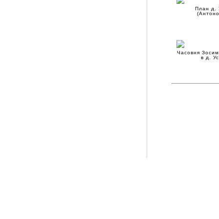
План д.
(Антоно
Часовня Зосим
в д. У