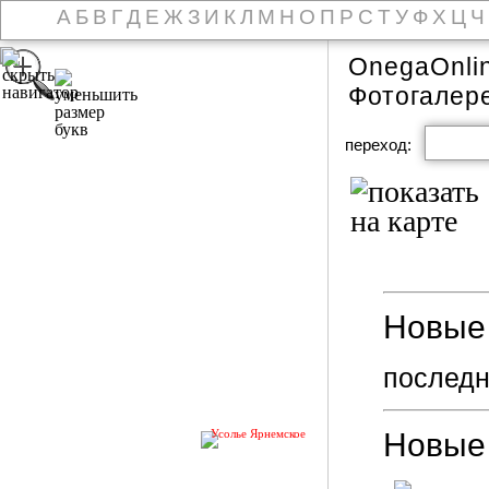
А
Б
В
Г
Д
Е
Ж
З
И
К
Л
М
Н
О
П
Р
С
Т
У
Ф
Х
Ц
Ч
OnegaOnli
Фотогалер
переход:
Новые 
последн
Новые
Усолье Ярнемское