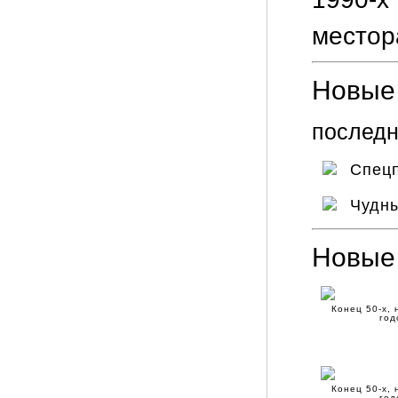
местор
Новые 
последн
Спец
Чудны
Новые
Конец 50-х, 
год
Конец 50-х, 
год