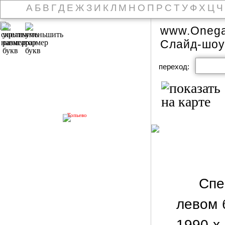
А
Б
В
Г
Д
Е
Ж
З
И
К
Л
М
Н
О
П
Р
С
Т
У
Ф
Х
Ц
Ч
www.Onega
Слайд-шоу
переход:
Топьево
Спе
левом 
1990-