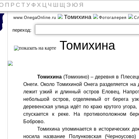
О
П
Р
С
Т
У
Ф
Х
Ц
Ч
Ш
Щ
Э
Ю
Я
Томихина
www.OnegaOnline.ru
Фотогалерея
С
переход:
Томихина
Томихина
(Томихино) – деревня в Плесец
Онеги. Около Томихиной Онега разделяется на 
лежит узкий и длинный остров Еловец. Напро
небольшой остров, отделяемый от берега узк
деревенская улица идёт по краю крутого угора,
спускается к реке. На противоположном бер
Боброво.
Томихина упоминается в исторических доку
носила название Полунковская (Черноусово)