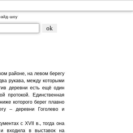
лайд-шоу
ком районе, на левом берегу
два рукава, между которыми
тив деревни есть ещё один
ой протокой. Единственная
 ниже которого берег плавно
егу – деревни Гоголево и
ментах с XVII в., тогда она
 и входила в выставок на