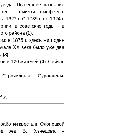
 уезда. Нынешнее название
нцев – Томилки Тимофеева,
1622 г. С 1785 г. по 1924 г.
рнии, в советские годы – в
ного района
(1)
.
: в 1875 г. здесь жил один
начале XX века было уже два
ду
(3)
.
мов и 120 жителей
(4)
. Сейчас
Строчиловы, Суровцевы,
4 г.
работки крестьян Олонецкой
од ред. В. Кузнецова. –