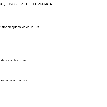
ац, 1905. Р. III: Табличные
.
е последнего изменения.
Деревня Томихина
Берёзки на берегу
*