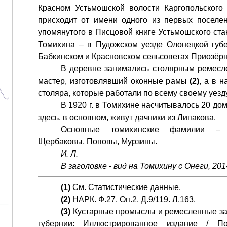
Красном Устьмошской волости Каргопольского
присходит от имени одного из первых поселе
упомянутого в Писцовой книге Устьмошского стана 
Томихина – в Пудожском уезде Олонецкой губе
Бабкинском и Красновском сельсоветах Приозёр
В деревне занимались столярным ремеслом
мастер, изготовлявший оконные рамы
(2)
, а в 
столяра, которые работали по всему своему уез
В 1920 г. в Томихине насчитывалось 20 до
здесь, в основном, живут дачники из Липакова.
Основные томихинские фамилии – 
Щербаковы, Поповы, Мурзины.
И. Л.
В заголовке - вид на Томихину с Онеги, 201
(1)
См. Статистические данные.
(2)
НАРК. Ф.27. Оп.2. Д.9/119. Л.163.
(3)
Кустарные промыслы и ремесленные за
губернии: Иллюстрированное издание / П