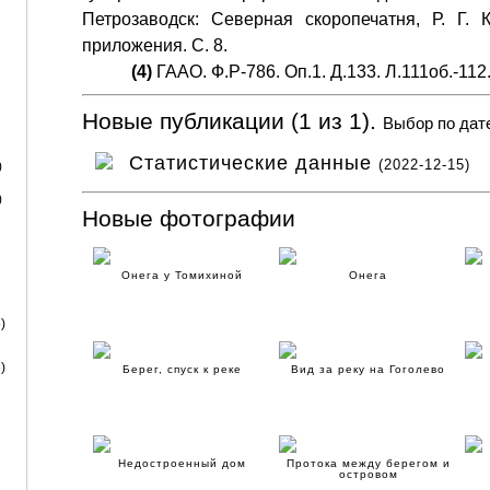
Петрозаводск: Северная скоропечатня, Р. Г. К
приложения. С. 8.
(4)
ГААО. Ф.Р-786. Оп.1. Д.133. Л.111об.-112
Новые публикации (1 из 1).
Выбор по дат
Статистические данные
(2022-12-15)
)
)
Новые фотографии
Онега у Томихиной
Онега
)
)
Берег, спуск к реке
Вид за реку на Гоголево
Недостроенный дом
Протока между берегом и
островом