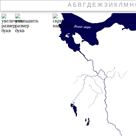
А
Б
В
Г
Д
Е
Ж
З
И
К
Л
М
Н