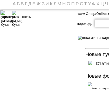
А
Б
В
Г
Д
Е
Ж
З
И
К
Л
М
Н
О
П
Р
С
Т
У
Ф
Х
Ц
Ч
www.OnegaOnline.
переход:
Новые пуб
Стат
Новые ф
Место дере