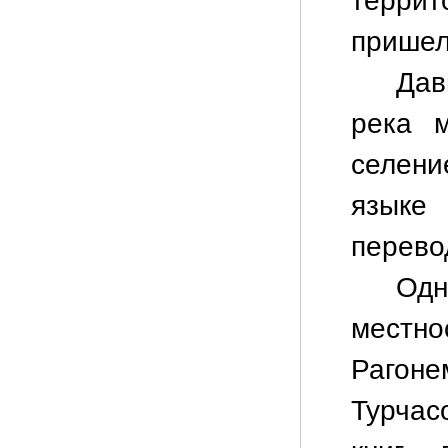
террит
пришел
Дав
река 
селен
языке
перево
Одн
местн
Рагон
Турчас