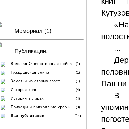
книг 
Кутузов
«На
Мемориал (1)
волост
...
Публикации:
Дер
Великая Отечественная война
(1)
половн
Гражданская война
(1)
Заметки из старых газет
(1)
Пашни 
История края
(4)
В 
История в лицах
(4)
упомин
Приходы и приходские храмы
(3)
Все публикации
(14)
погос