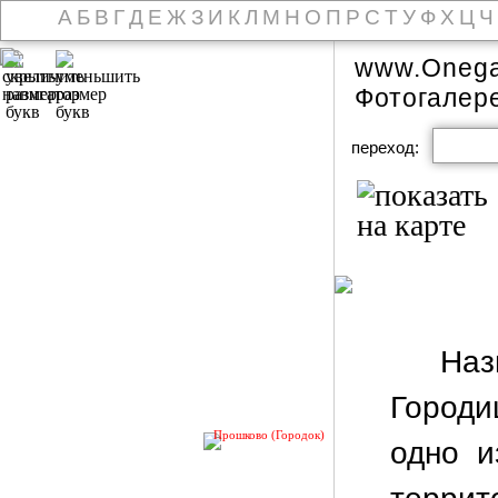
А
Б
В
Г
Д
Е
Ж
З
И
К
Л
М
Н
О
П
Р
С
Т
У
Ф
Х
Ц
Ч
www.Onega
Фотогалер
переход:
На
Городи
Прошково (Городок)
одно и