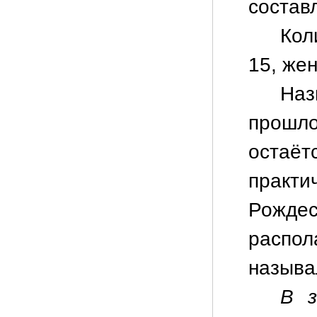
состав
Кол
15, жен
Наз
прошло
остаёт
прак
Рожд
распол
назыв
В з