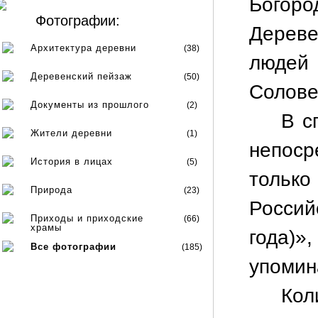
Богор
Фотографии:
Дереве
Архитектура деревни
(38)
людей
Деревенский пейзаж
(50)
Солове
Документы из прошлого
(2)
В с
Жители деревни
(1)
непоср
История в лицах
(5)
только
Природа
(23)
Россий
Приходы и приходские
(66)
храмы
года)»
Все фотографии
(185)
упомина
Кол