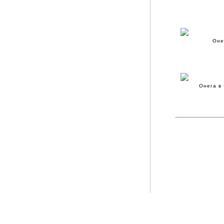
Оне
Онега в