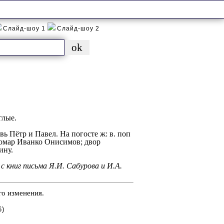
Слайд-шоу 1
Слайд-шоу 2
глые.
вь Пётр и Павел. На погосте ж: в. поп
номар Иванко Онисимов; двор
ину.
 с книг письма Я.И. Сабурова и И.А.
го изменения.
6)