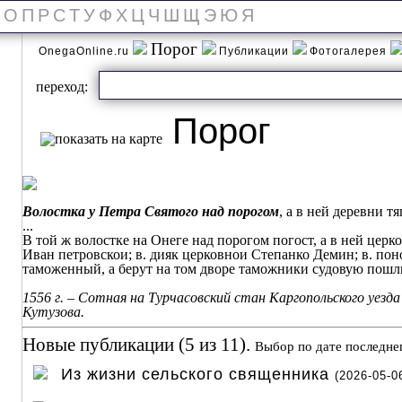
О
П
Р
С
Т
У
Ф
Х
Ц
Ч
Ш
Щ
Э
Ю
Я
Порог
OnegaOnline.ru
Публикации
Фотогалерея
переход:
Порог
Волостка у Петра Святого над порогом
, а в ней деревни тя
...
В той ж волостке на Онеге над порогом погост, а в ней церко
Иван петровскои; в. дияк церковнои Степанко Демин; в. по
таможенный, а берут на том дворе таможники судовую пошл
1556 г. – Сотная на Турчасовский стан Каргопольского уезда
Кутузова.
Новые публикации (5 из 11).
Выбор по дате последне
Из жизни сельского священника
(2026-05-0