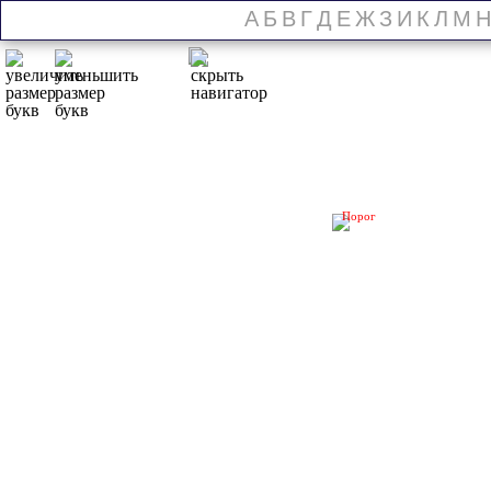
А
Б
В
Г
Д
Е
Ж
З
И
К
Л
М
Н
Порог