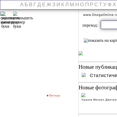
А
Б
В
Г
Д
Е
Ж
З
И
К
Л
М
Н
О
П
Р
С
Т
У
Ф
Х
www.OnegaOnline.
переход:
Новые публикаци
Статистич
Новые фотогра
Писчура
Ушаков Михаил Дмитри