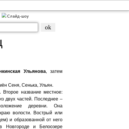
я
Слайд-шоу
ц
нкинская Ульянова
, затем
ён Сеня, Сенька, Ульян.
. Второе название местное:
из двух частей. Последнее –
оположение деревни. Она
 краю волости. Вострый или
ем) и образованной от него
в Новгороде и Белоозере