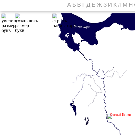
А
Б
В
Г
Д
Е
Ж
З
И
К
Л
М
Н
Острый Конец