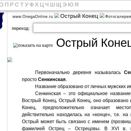
О
П
Р
С
Т
У
Ф
Х
Ц
Ч
Ш
Щ
Э
Ю
Я
Острый Конец
www.OnegaOnline.ru
Фотогалере
переход:
Острый Коне
Первоначально деревня называлась
Се
просто
Сенкинская
.
Название образовано от личных мужских им
Сенкинская – это официальное название
Вострый Конец, Острый Конец, оно образовано 
Конец, предположительно означает мест
действительно находилась на «конце», т.е. на
Острый может быть связано с именем (прозвищ
фамилией Острец – Острецовы. В XVI в. 