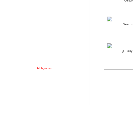
Окул
Загол
д. Ок
Окулово