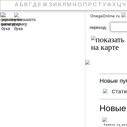
А
Б
В
Г
Д
Е
Ж
З
И
К
Л
М
Н
О
П
Р
С
Т
У
Ф
Х
Ц
Ч
OnegaOnline.ru
переход:
Новые пуб
Стат
Новые
Камень за ре