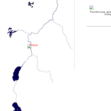
Расписные до
Озё
Озёрко