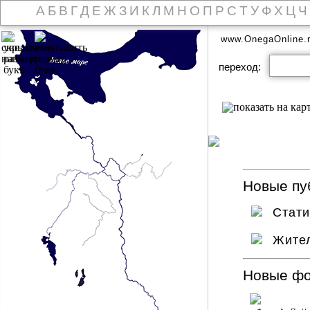
А
Б
В
Г
Д
Е
Ж
З
И
К
Л
М
Н
О
П
Р
С
Т
У
Ф
Х
Ц
Ч
www.OnegaOnline.
переход:
Новые пуб
Стат
Жител
Новые ф