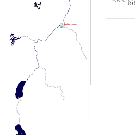
Фото А. П. Ч
1936
Ожбалово