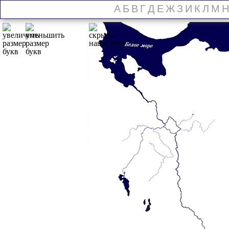
А
Б
В
Г
Д
Е
Ж
З
И
К
Л
М
Н