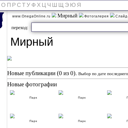
О
П
Р
С
Т
У
Ф
Х
Ц
Ч
Ш
Щ
Э
Ю
Я
Мирный
www.OnegaOnline.ru
Фотогалерея
Слайд
переход:
Мирный
Новые публикации (0 из 0).
Выбор по дате последнего
Новые фотографии
Парк
Парк
Парк
Парк