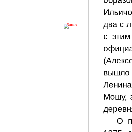
образ
Ильичо
два с 
Ленино
с этим
офици
(Алекс
вышло 
Ленин
Мошу, 
деревн
О п