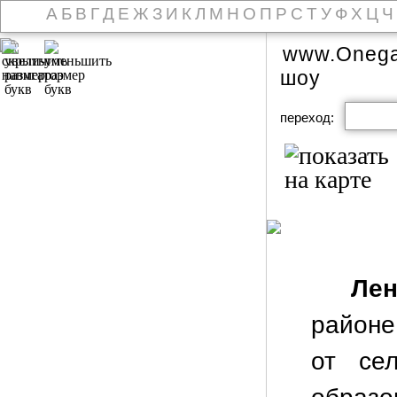
А
Б
В
Г
Д
Е
Ж
З
И
К
Л
М
Н
О
П
Р
С
Т
У
Ф
Х
Ц
Ч
www.Onega
шоу
переход:
Лен
районе
от се