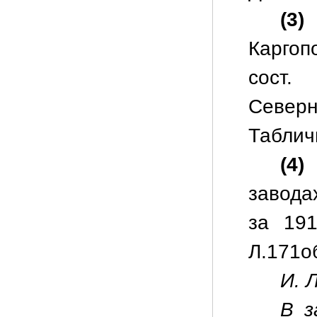
(3)
Каргоп
сост.
Северн
Таблич
(4)
В
завода
за 191
Л.171об
И. Л
В з