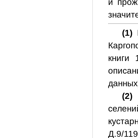
и прож
значит
(1)
П
Каргоп
книги 
описан
данных
(2)
селен
кустар
Д.9/119