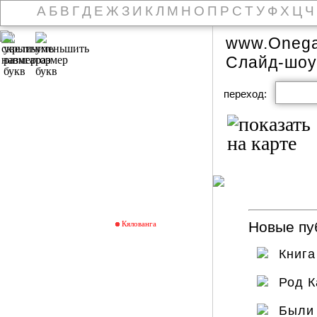
А
Б
В
Г
Д
Е
Ж
З
И
К
Л
М
Н
О
П
Р
С
Т
У
Ф
Х
Ц
Ч
www.Onega
Слайд-шоу
переход:
Новые пуб
Кялованга
Книг
Род 
Были