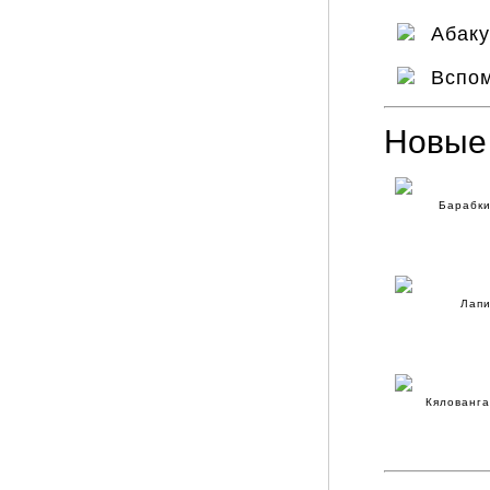
Абаку
Вспо
Новые
Барабки
Лап
Кялованга