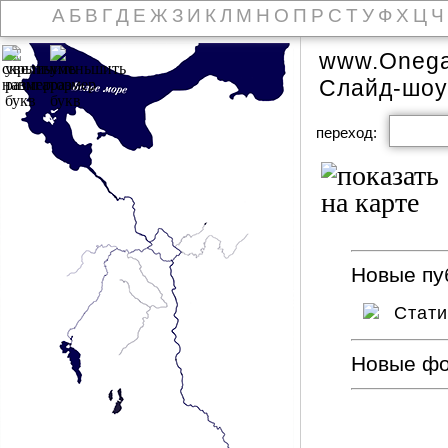
А
Б
В
Г
Д
Е
Ж
З
И
К
Л
М
Н
О
П
Р
С
Т
У
Ф
Х
Ц
Ч
www.Onega
Слайд-шоу
переход:
Новые пуб
Стат
Новые ф