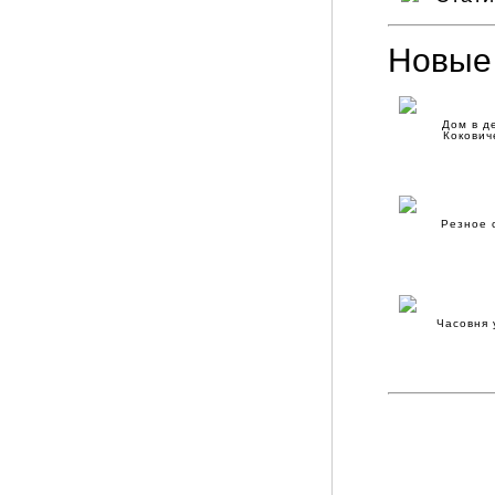
Новые
Дом в д
Кокович
Резное 
Часовня 