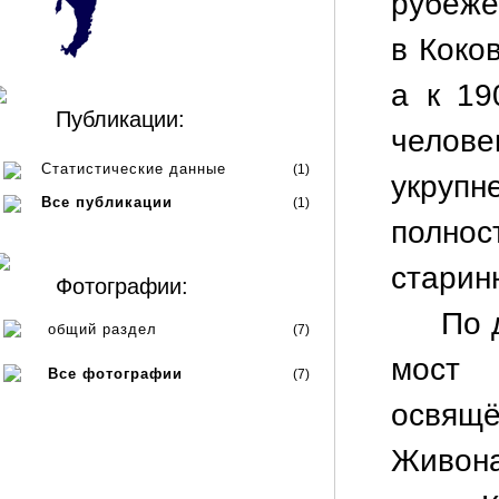
рубеже 
в Коко
а к 19
Публикации:
челов
Статистические данные
(1)
укруп
Все публикации
(1)
полно
старин
Фотографии:
По 
общий раздел
(7)
мост 
Все фотографии
(7)
освя
Живон