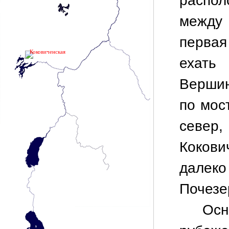
распо
между
перва
Коковиченская
ехат
Вершин
по мос
север
Кокови
далек
Почезе
Осн