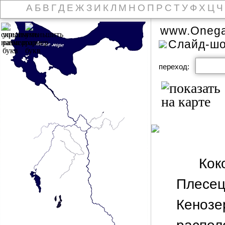
А
Б
В
Г
Д
Е
Ж
З
И
К
Л
М
Н
О
П
Р
С
Т
У
Ф
Х
Ц
Ч
www.Onega
Слайд-ш
переход:
Кок
Плесе
Кеноз