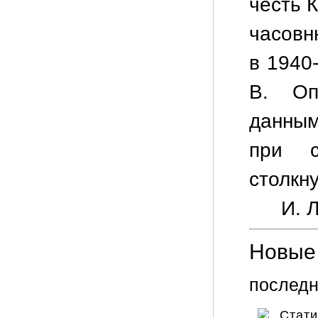
честь 
часовн
в 1940-
В. Оп
данны
при с
столкн
И. Л
Новые 
последн
Стат