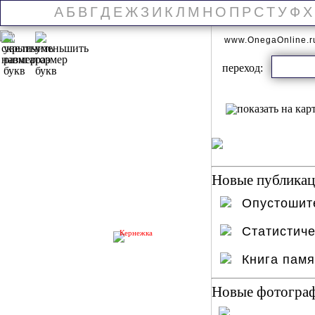
А
Б
В
Г
Д
Е
Ж
З
И
К
Л
М
Н
О
П
Р
С
Т
У
Ф
Х
www.OnegaOnline.
переход:
Новые публикаци
Опустошит
Статистич
Кернежка
Книга пам
Новые фотогра