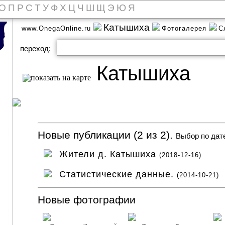
О
П
Р
С
Т
У
Ф
Х
Ц
Ч
Ш
Щ
Э
Ю
Я
Катышиха
www.OnegaOnline.ru
Фотогалерея
С
переход:
Катышиха
Новые публикации (2 из 2).
Выбор по дат
Жители д. Катышиха
(2018-12-16)
Статистические данные.
(2014-10-21)
Новые фотографии