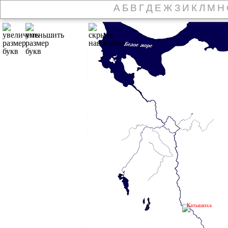
А
Б
В
Г
Д
Е
Ж
З
И
К
Л
М
Н
Катышиха