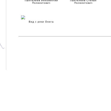
Пантелеев Иннокентий
Пантелеев Степан
Полиектович
Полиектович
Вид с реки Онега