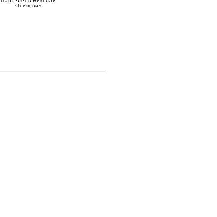
Пантелеев Николай
Осипович