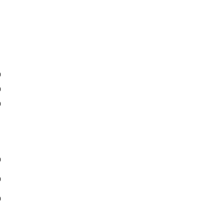
)
)
)
)
)
)