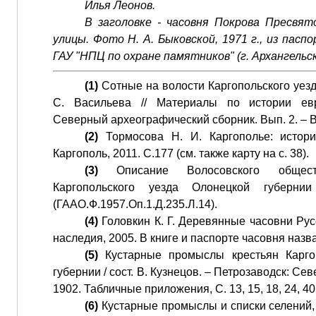
Илья Леонов.
В заголовке - часовня Покрова Пресвят
улицы. Фото Н. А. Быковской, 1971 г., из пасп
ГАУ "НПЦ по охране памятников" (г. Архангельск
(1)
Сотные на волости Каргопольского уезд
С. Васильева // Материалы по истории ев
Северный археографический сборник. Вып. 2. – В
(2)
Тормосова Н. И. Каргополье: истори
Каргополь, 2011. С.177 (см. также карту на с. 38).
(3)
Описание Волосовского общест
Каргопольского уезда Олонецкой губерн
(ГААО.Ф.1957.Оп.1.Д.235.Л.14).
(4)
Головкин К. Г. Деревянные часовни Русс
наследия, 2005. В книге и паспорте часовня назв
(5)
Кустарные промыслы крестьян Каргоп
губернии / сост. В. Кузнецов. – Петрозаводск: Сев
1902. Табличные приложения, С. 13, 15, 18, 24, 40
(6)
Кустарные промыслы и списки селений,