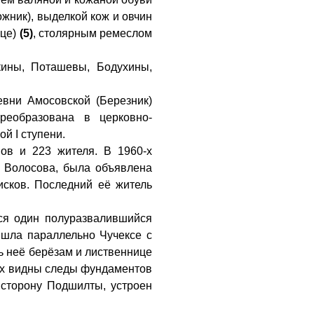
ожник), выделкой кож и овчин
ице)
(5)
, столярным ремеслом
ины, Поташевы, Бодухины,
евни Амосовской (Березник)
реобразована в церковно-
й I ступени.
мов и 223 жителя. В 1960-х
и Волосова, была объявлена
писков. Последний её житель
лся один полуразвалившийся
 шла параллельно Чучексе с
ь неё берёзам и лиственнице
ах видны следы фундаментов
в сторону Подшилты, устроен