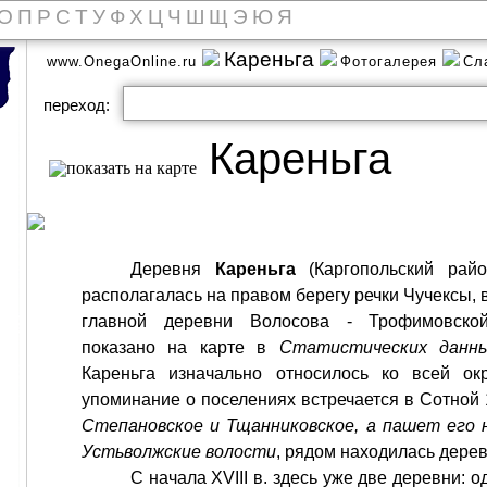
О
П
Р
С
Т
У
Ф
Х
Ц
Ч
Ш
Щ
Э
Ю
Я
Кареньга
www.OnegaOnline.ru
Фотогалерея
Сл
переход:
Кареньга
Деревня
Кареньга
(Каргопольский рай
располагалась на правом берегу речки Чучексы, в
главной деревни Волосова - Трофимовской
показано на карте в
Статистических данн
Кареньга изначально относилось ко всей ок
упоминание о поселениях встречается в Сотной 1
Степановское и Тщанниковское, а пашет его 
Устьволжские волости
, рядом находилась дере
С начала XVIII в. здесь уже две деревни: 