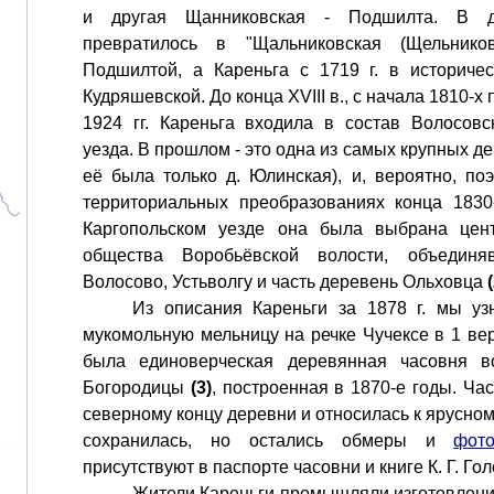
и другая Щанниковская - Подшилта. В д
превратилось в "Щальниковская (Щельнико
Подшилтой, а Кареньга с 1719 г. в историче
Кудряшевской. До конца XVIII в., с начала 1810-х п
1924 гг. Кареньга входила в состав Волосовс
уезда. В прошлом - это одна из самых крупных д
её была только д. Юлинская), и, вероятно, по
территориальных преобразованиях конца 1830
Каргопольском уезде она была выбрана цент
общества Воробьёвской волости, объединя
Волосово, Устьволгу и часть деревень Ольховца
Из описания Кареньги за 1878 г. мы уз
мукомольную мельницу на речке Чучексе в 1 вер
была единоверческая деревянная часовня 
Богородицы
(3)
, построенная в 1870-е годы. Ча
северному концу деревни и относилась к ярусном
сохранилась, но остались обмеры и
фот
присутствуют в паспорте часовни и книге К. Г. Го
Жители Кареньги промышляли изготовлени