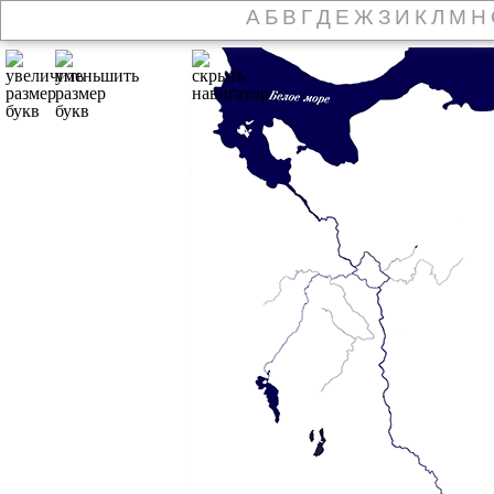
А
Б
В
Г
Д
Е
Ж
З
И
К
Л
М
Н