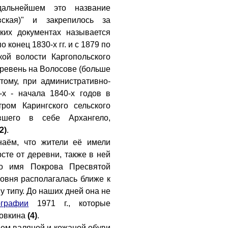
альнейшем это название
вская)" и закрепилось за
ских документах называется
о конец 1830-х гг. и с 1879 по
кой волости Каргопольского
еревень на Волосове (больше
этому, при административно-
-х - начала 1840-х годов в
ром Карингского сельского
вшего в себе Архангело,
(2)
.
наём, что жители её имели
сте от деревни, также в ней
во имя Покрова Пресвятой
совня располагалась ближе к
у типу. До наших дней она не
ографии
1971 г., которые
ловкина
(4)
.
ем валяной и кожаной обуви