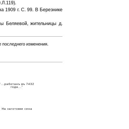
Л.119).
 1909 г. С. 99. В Березнике
 Беляевой, жительницы д.
е последнего изменения.
"...работанъ въ 7432
года..."
На заготовке сена