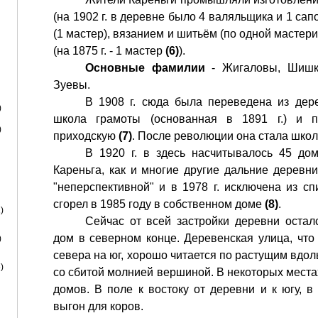
(на 1902 г. в деревне было 4 валяльщика и 1 сап
(1 мастер), вязанием и шитьём (по одной мастер
(на 1875 г. - 1 мастер
(6)
).
Основные фамилии
- Жигаловы, Шишк
Зуевы.
В 1908 г. сюда была переведена из дер
)
школа грамоты (основанная в 1891 г.) и п
)
приходскую
(7)
. После революции она стала школо
В 1920 г. в здесь насчитывалось 45 до
Кареньга, как и многие другие дальние деревн
"неперспективной" и в 1978 г. исключена из с
сгорел в 1985 году в собственном доме
(8)
.
)
Сейчас от всей застройки деревни оста
дом в северном конце. Деревенская улица, что
)
севера на юг, хорошо читается по растущим вдол
)
со сбитой молнией вершиной. В некоторых мест
домов. В поле к востоку от деревни и к югу, 
выгон для коров.