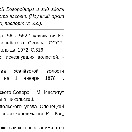
ой Богородицы и вид вдоль
орта часовни (Научный архив
), паспорт № 255).
а 1561-1562 / публикация Ю.
ропейского Севера СССР:
ологда, 1972. С.319.
я исчезнувших волостей. -
ва Усачёвской волости
ии на 1 января 1878 г.
кого Севера. – М.: Институт
ана Никольской.
ольского уезда Олонецкой
ерная скоропечатня, Р. Г. Кац,
.
 жители которых занимаются