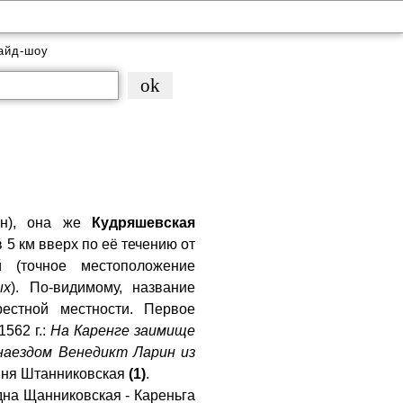
айд-шоу
он), она же
Кудряшевская
 5 км вверх по её течению от
 (точное местоположение
ых
). По-видимому, название
рестной местности. Первое
562 г.:
На Каренге заимище
наездом Венедикт Ларин из
вня Штанниковская
(1)
.
одна Щанниковская - Кареньга