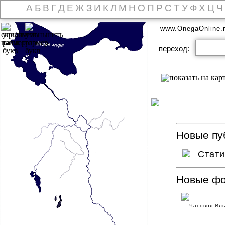
А
Б
В
Г
Д
Е
Ж
З
И
К
Л
М
Н
О
П
Р
С
Т
У
Ф
Х
Ц
Ч
www.OnegaOnline.
переход:
Новые пуб
Стат
Новые ф
Часовня Ил