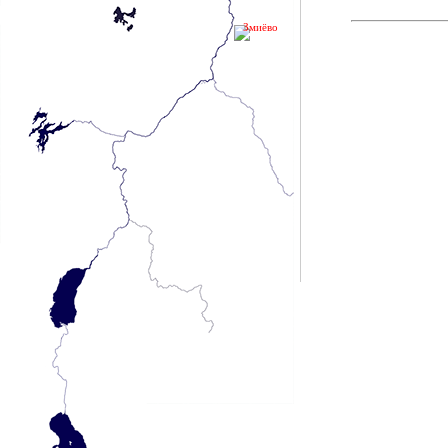
Змиёво