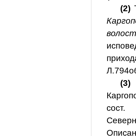
(2)
Т
Карго
волост
испов
прихода
Л.794об
(3)
Каргоп
сост.
Северна
Описан