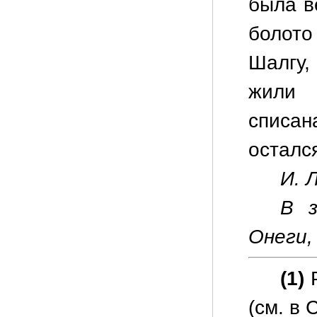
была в
болото
Шалгу,
жили 
списа
осталс
И. Л
В з
Онеги, 
(1)
Р
(см. в 