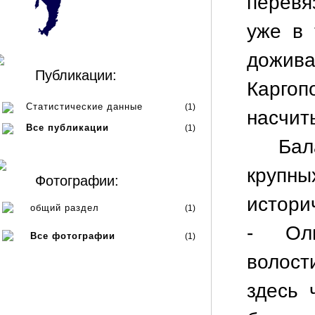
перевя
уже в 
дожив
Публикации:
Карго
Статистические данные
(1)
насчит
Все публикации
(1)
Ба
круп
Фотографии:
истори
общий раздел
(1)
- Оль
Все фотографии
(1)
волост
здесь 