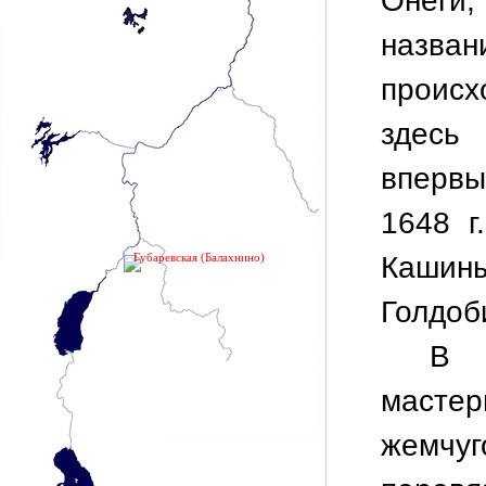
Онеги,
назван
происх
здесь
впервы
1648 
Кашины
Губаревская (Балахнино)
Голдоб
В 
масте
жемчуг