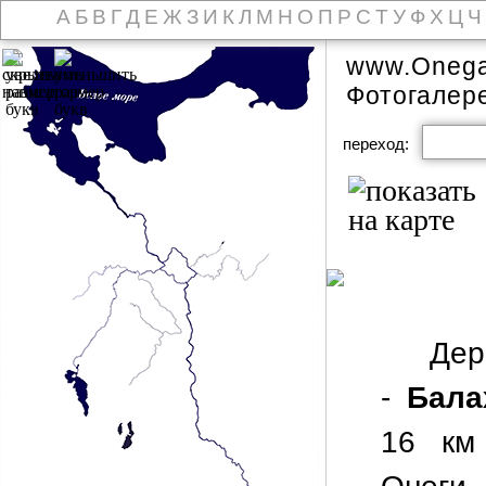
А
Б
В
Г
Д
Е
Ж
З
И
К
Л
М
Н
О
П
Р
С
Т
У
Ф
Х
Ц
Ч
www.Onega
Фотогалер
переход:
Де
-
Бала
16 км