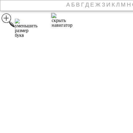
А
Б
В
Г
Д
Е
Ж
З
И
К
Л
М
Н