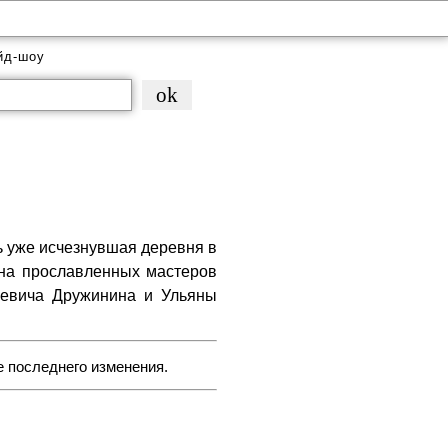
йд-шоу
рь уже исчезнувшая деревня в
ина прославленных мастеров
ьевича Дружинина и Ульяны
е последнего изменения.