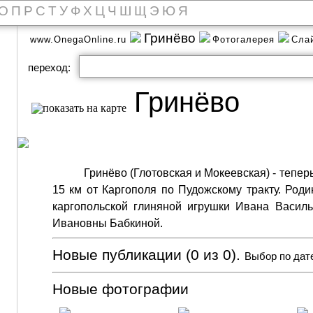
О
П
Р
С
Т
У
Ф
Х
Ц
Ч
Ш
Щ
Э
Ю
Я
Гринёво
www.OnegaOnline.ru
Фотогалерея
Сла
переход:
Гринёво
Гринёво (Глотовская и Мокеевская) - тепе
15 км от Каргополя по Пудожскому тракту. Род
каргопольской глиняной игрушки Ивана Васил
Ивановны Бабкиной.
Новые публикации (0 из 0).
Выбор по дат
Новые фотографии