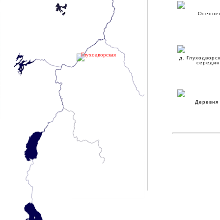
Осенне
Глуходворская
д. Глуходворск
середин
Деревня