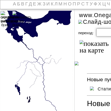
А
Б
В
Г
Д
Е
Ж
З
И
К
Л
М
Н
О
П
Р
С
Т
У
Ф
Х
Ц
Ч
www.Onega
Слайд-ш
переход:
Новые пуб
Стат
Новые