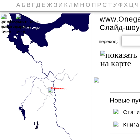
А
Б
В
Г
Д
Е
Ж
З
И
К
Л
М
Н
О
П
Р
С
Т
У
Ф
Х
Ц
Ч
www.Onega
Слайд-шоу
переход:
Воймозеро
Новые пуб
Стати
Книг